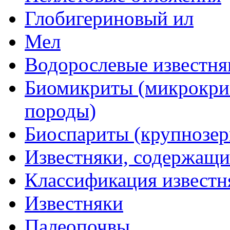
Глобигериновый ил
Мел
Водорослевые известня
Биомикриты (микрокри
породы)
Биоспариты (крупнозер
Известняки, содержащи
Классификация известн
Известняки
Палеопочвы