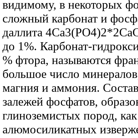
видимому, в некоторых ф
сложный карбонат и фосфа
даллита 4Са3(РО4)2*2Са
до 1%. Карбонат-гидрокс
% фтора, называются фран
большое число минералов,
магния и аммония. Соста
залежей фосфатов, образо
глиноземистых пород, как
алюмосиликатных изверж