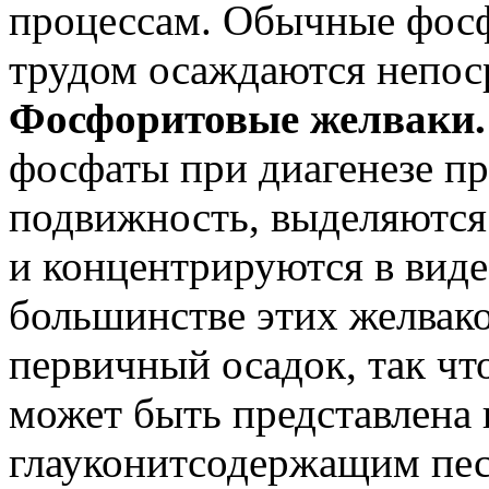
процессам. Обычные фос
трудом осаждаются непос
Фосфоритовые желваки.
фосфаты при диагенезе п
подвижность, выделяются
и концентрируются в вид
большинстве этих желвак
первичный осадок, так чт
может быть представлена 
глауконитсодержащим песк