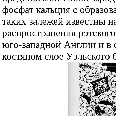
фосфат кальция с образо
таких залежей известны н
распространения рэтского 
юго-западной Англии и в
костяном слое Уэльского б