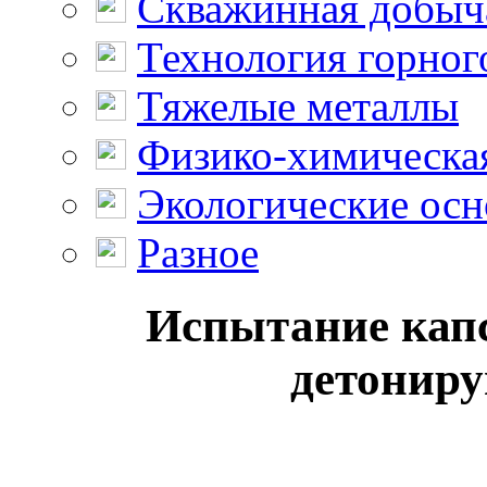
Скважинная добыч
Технология горног
Тяжелые металлы
Физико-химическая
Экологические осн
Разное
Испытание капс
детонир