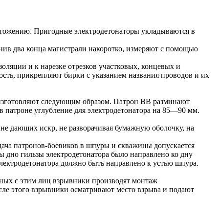
ичтожению. Пригодные электродетонаторы укладываются в
инив два конца магистрали накоротко, измеряют с помощью
оляции и к нарезке отрезков участковых, концевых и
сть, прикрепляют бирки с указанием названия проводов и их
 изготовляют следующим образом. Патрон ВВ разминают
 патроне углубление для электродетонатора на 85—90 мм.
 не дающих искр, не разворачивая бумажную оболочку, на
ача патронов-боевиков в шпуры и скважины допускается
бы дно гильзы электродетонатора было направлено ко дну
лектродетонатора должно быть направлено к устью шпура.
нных с этим лиц взрывники производят монтаж
осле этого взрывники осматривают место взрыва и подают