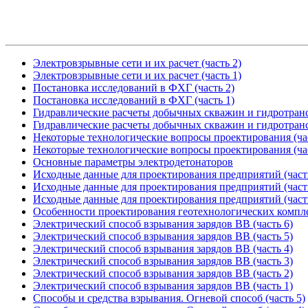
Электровзрывные сети и их расчет (часть 2)
Электровзрывные сети и их расчет (часть 1)
Постановка исследований в ФХГ (часть 2)
Постановка исследований в ФХГ (часть 1)
Гидравлические расчеты добычных скважин и гидротрансп
Гидравлические расчеты добычных скважин и гидротрансп
Некоторые технологические вопросы проектирования (час
Некоторые технологические вопросы проектирования (час
Основные параметры электродетонаторов
Исходные данные для проектирования предприятий (част
Исходные данные для проектирования предприятий (част
Исходные данные для проектирования предприятий (част
Особенности проектирования геотехнологических компл
Электрический способ взрывания зарядов ВВ (часть 6)
Электрический способ взрывания зарядов ВВ (часть 5)
Электрический способ взрывания зарядов ВВ (часть 4)
Электрический способ взрывания зарядов ВВ (часть 3)
Электрический способ взрывания зарядов ВВ (часть 2)
Электрический способ взрывания зарядов ВВ (часть 1)
Способы и средства взрывания. Огневой способ (часть 5)