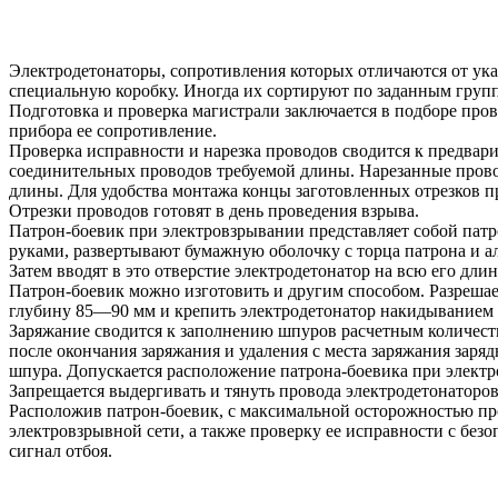
Электродетонаторы, сопротивления которых отличаются от ук
специальную коробку. Иногда их сортируют по заданным груп
Подготовка и проверка магистрали заключается в подборе пров
прибора ее сопротивление.
Проверка исправности и нарезка проводов сводится к предвари
соединительных проводов требуемой длины. Нарезанные провод
длины. Для удобства монтажа концы заготовленных отрезков 
Отрезки проводов готовят в день проведения взрыва.
Патрон-боевик при электровзрывании представляет собой пат
руками, развертывают бумажную оболочку с торца патрона и 
Затем вводят в это отверстие электродетонатор на всю его дли
Патрон-боевик можно изготовить и другим способом. Разрешает
глубину 85—90 мм и крепить электродетонатор накидыванием 
Заряжание сводится к заполнению шпуров расчетным количест
после окончания заряжания и удаления с места заряжания заря
шпура. Допускается расположение патрона-боевика при электр
Запрещается выдергивать и тянуть провода электродетонаторов
Расположив патрон-боевик, с максимальной осторожностью про
электровзрывной сети, а также проверку ее исправности с без
сигнал отбоя.