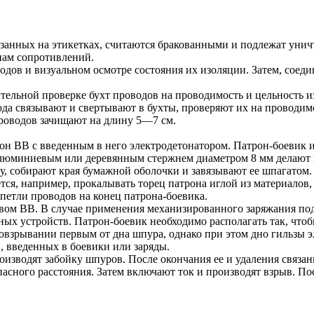
азанных на этикетках, считаются бракованными и подлежат ун
пам сопротивлений.
одов и визуальном осмотре состояния их изоляции. Затем, соед
тельной проверке бухт проводов на проводимость и цельность из
а связывают и свертывают в бухты, проверяют их на проводимо
проводов зачищают на длину 5—7 см.
рон ВВ с введенным в него электродетонатором. Патрон-боевик
алюминиевым или деревянным стержнем диаметром 8 мм делают в
ну, собирают края бумажной оболочки и завязывают ее шпагатом.
ся, например, прокалывать торец патрона иглой из материалов,
петли проводов на конец патрона-боевика.
вом ВВ. В случае применения механизированного заряжания под
дных устройств. Патрон-боевик необходимо располагать так, что
овзрывании первым от дна шпура, однако при этом дно гильзы э
, введенных в боевики или заряды.
изводят забойку шпуров. После окончания ее и удаления связа
опасного расстояния. Затем включают ток и производят взрыв. П