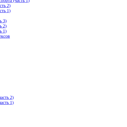
орта (часть 1)
ть 2)
ть 1)
ь 3)
ь 2)
ь 1)
ексов
асть 2)
асть 1)