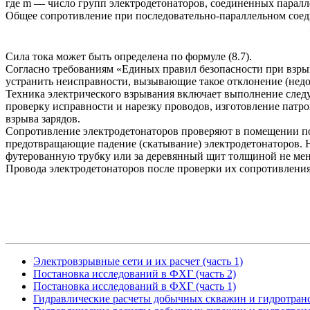
где m — число групп электродетонаторов, соединенных паралл
Общее сопротивление при последовательно-параллельном сое
Сила тока может быть определена по формуле (8.7).
Согласно требованиям «Единых правил безопасности при взрыв
устранить неисправности, вызывающие такое отклонение (недос
Техника электрического взрывания включает выполнение следу
проверку исправности и нарезку проводов, изготовление патро
взрыва зарядов.
Сопротивление электродетонаторов проверяют в помещении п
предотвращающие падение (скатывание) электродетонаторов. Н
футерованную трубку или за деревянный щит толщиной не мен
Провода электродетонаторов после проверки их сопротивления
Электровзрывные сети и их расчет (часть 1)
Постановка исследований в ФХГ (часть 2)
Постановка исследований в ФХГ (часть 1)
Гидравлические расчеты добычных скважин и гидротрансп