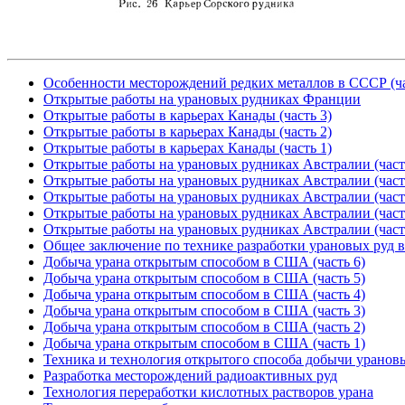
Особенности месторождений редких металлов в СССР (ча
Открытые работы на урановых рудниках Франции
Открытые работы в карьерах Канады (часть 3)
Открытые работы в карьерах Канады (часть 2)
Открытые работы в карьерах Канады (часть 1)
Открытые работы на урановых рудниках Австралии (част
Открытые работы на урановых рудниках Австралии (част
Открытые работы на урановых рудниках Австралии (част
Открытые работы на урановых рудниках Австралии (част
Открытые работы на урановых рудниках Австралии (част
Общее заключение по технике разработки урановых руд
Добыча урана открытым способом в США (часть 6)
Добыча урана открытым способом в США (часть 5)
Добыча урана открытым способом в США (часть 4)
Добыча урана открытым способом в США (часть 3)
Добыча урана открытым способом в США (часть 2)
Добыча урана открытым способом в США (часть 1)
Техника и технология открытого способа добычи уранов
Разработка месторождений радиоактивных руд
Технология переработки кислотных растворов урана