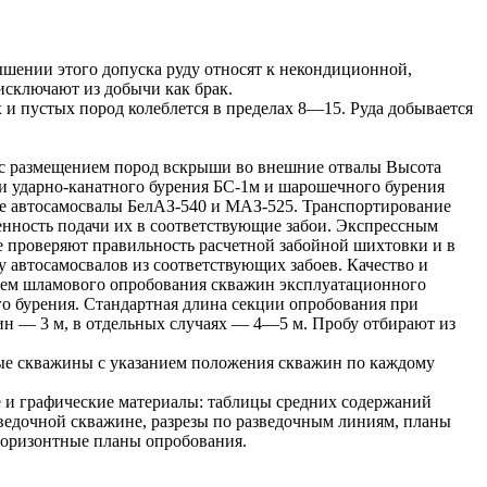
шении этого допуска руду относят к некондиционной,
исключают из добычи как брак.
 пустых пород колеблется в пределах 8—15. Руда добывается
 с размещением пород вскрыши во внешние отвалы Высота
и ударно-канатного бурения БС-1м и шарошечного бурения
те автосамосвалы БелАЗ-540 и МАЗ-525. Транспортирование
нность подачи их в соответствующие забои. Экспрессным
е проверяют правильность расчетной забойной шихтовки и в
у автосамосвалов из соответствующих забоев. Качество и
утем шламового опробования скважин эксплуатационного
го бурения. Стандартная длина секции опробования при
ин — 3 м, в отдельных случаях — 4—5 м. Пробу отбирают из
ые скважины с указанием положения скважин по каждому
 и графические материалы: таблицы средних содержаний
ведочной скважине, разрезы по разведочным линиям, планы
горизонтные планы опробования.