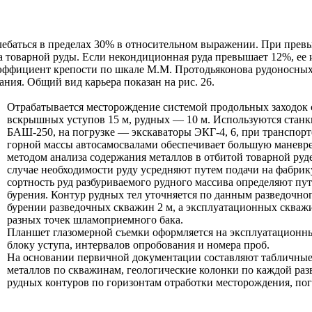
лебаться в пределах 30% в относительном выражении. При превы
а товарной руды. Если некондиционная руда превышает 12%, ее 
ффициент крепости по шкале М.М. Протодьяконова рудоносных и
ия. Общий вид карьера показан на рис. 26.
Отрабатывается месторождение системой продольных заходок
вскрышных уступов 15 м, рудных — 10 м. Используются станк
БАШ-250, на погрузке — экскаваторы ЭКГ-4, 6, при транспор
горной массы автосамосвалами обеспечивает большую маневре
методом анализа содержания металлов в отбитой товарной руд
случае необходимости руду усредняют путем подачи на фабрик
сортность руд разбуриваемого рудного массива определяют п
бурения. Контур рудных тел уточняется по данным разведочно
бурении разведочных скважин 2 м, а эксплуатационных скваж
разных точек шламоприемного бака.
Планшет глазомерной съемки оформляется на эксплуатационн
блоку уступа, интервалов опробования и номера проб.
На основании первичной документации составляют табличные
металлов по скважинам, геологические колонки по каждой раз
рудных контуров по горизонтам отработки месторождения, по