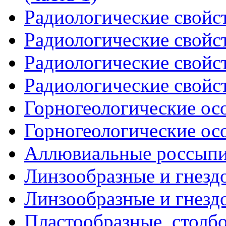
Радиологические свойст
Радиологические свойст
Радиологические свойст
Радиологические свойст
Горногеологические осо
Горногеологические осо
Аллювиальные россып
Линзообразные и гнездо
Линзообразные и гнездо
Пластообразные, столб