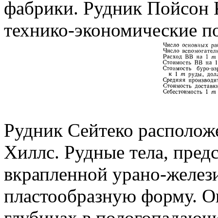
фабрики. Рудник Пойсон
технико-экономические по
Рудник Сейтеко расположе
Хиллс. Рудные тела, пред
вкрапленной урано-желез
пластообразную форму. О
глубинах в пологопадающ