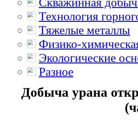
Скважинная добыч
Технология горног
Тяжелые металлы
Физико-химическая
Экологические осн
Разное
Добыча урана отк
(ч