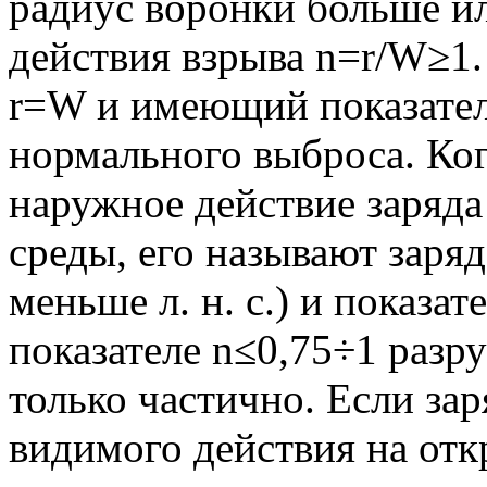
радиус воронки большe или 
действия взрыва n=r/W≥1
r=W и имеющий показател
нормального выброса. Ког
наружное действие заряд
среды, его называют заря
меньше л. н. с.) и показа
показателе n≤0,75÷1 разр
только частично. Если за
видимого действия на отк