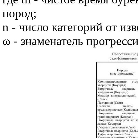
пород;
n - число категорий от из
ω - знаменатель прогресси