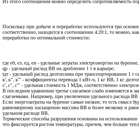
Из этого соотношения можно определить сопротивляемость п
Поскольку при добыче и переработке используются три основн
соответственно, находится в соотношении 4:20:1, то можно, к
переработки по оптимальной стоимости:
где еб, еэ, ед, еи - удельные затраты электроэнергии на бурени
qp - удельный расход BB на дробление 1 т в карьере;
tдт - удельный расход дизтоплива при транспортировании 1 т с
к', к", к'" - коэффициенты перевода 1 кВт-ч, 1 кг BB, 1 кг диз
с', с", с'" - удельная стоимость 1 МДж, соответственно электро
В последнем уравнении третье слагаемое слабо изменяется в з
слагаемыми. Например, при увеличении удельного расхода BB
Если энергозатраты на бурение самые низкие, то есть смысл бу
равномерному насыщению массива BB и более мелкому и равно
удельном расходе ВВ.
Термические способы разрушения основаны на использовании 
что фиксируется ростом температуры, причем, чем больше теп