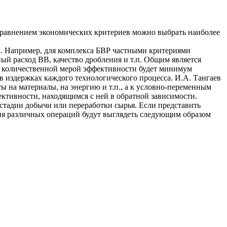
 Сравнением экономических критериев можно выбрать наиболее
. Например, для комплекса БВР частными критериями
ный расход BB, качество дробления и т.п. Общим является
о количественной мерой эффективности будет минимум
в издержках каждого технологического процесса. И.А. Тангаев
ы на материалы, на энергию и т.п., а к условно-переменным
ективности, находящимся с ней в обратной зависимости.
стадии добычи или переработки сырья. Если представить
ния различных операций будут выглядеть следующим образом