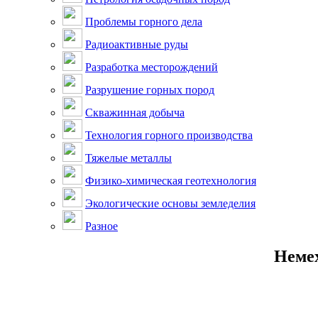
Проблемы горного дела
Радиоактивные руды
Разработка месторождений
Разрушение горных пород
Скважинная добыча
Технология горного производства
Тяжелые металлы
Физико-химическая геотехнология
Экологические основы земледелия
Разное
Немех