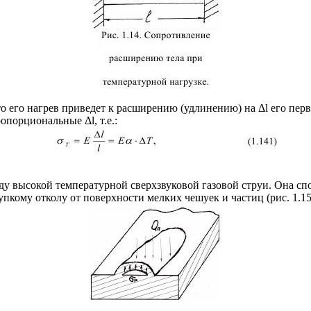
 то его нагрев приведет к расширению (удлинению) на Δl его пер
опорциональные Δl, т.е.:
ду высокой температурной сверхзвуковой газовой струи. Она сп
кому отколу от поверхности мелких чешуек и частиц (рис. 1.15