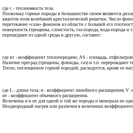
где с - теплоемкость тела.
Поскольку горные породы в большинстве своем являются диэлек
квантов поля колебаний кристаллической решетки. Число фонон
перетекание «газа» фононов из области с большей его плотнос
поверхность (трещины, слоистость, газ-порода, вода-порода и т
перешедшее из одной среды в другую, составит:
где кт - коэффициент теплопередачи; AS - площадь, отфильтров
Наличие преград (трещины, флюиды, газ) и т.п. перерождают т
Тепло, поглощенное горной породой, расходуется, кроме ее наг
где L - длина тела; α - коэффициент линейного расширения; V -
αv - коэффициент объемного расширения.
Величины α и αv для одной и той же породы и минерала не оди
Неоднородный нагрев или различия в величинах коэффициенто