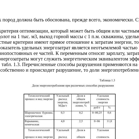
х пород должна быть обоснована, прежде всего, экономически.
критерия оптимизации, который может быть общим или частным
олот на 1 тыс. м3, выход горной массы с 1 п.м. скважины, удель
астные критерии имеют прямое отношение к затратам энергии, т
казатель удельных энергозатрат является неотъемлемой частью 
опостоянных ее частей. К переменным относят зарплату, затрат
 энергозатраты могут служить энергетическим эквивалентом эфф
 табл. 1.3. Перечисленные способы разрушения применяются на 
 собственно и происходит разрушение, то доли энергопотребле