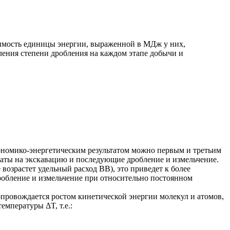
оимость единицы энергии, выраженной в МДж у них,
еления степени дробления на каждом этапе добычи и
кономико-энергетическим результатом можно первым и третьим
раты на экскавацию и последующие дробление и измельчение.
возрастет удельный расход BB), это приведет к более
обление и измельчение при относительно постоянном
провождается ростом кинетической энергии молекул и атомов,
мпературы ΔT, т.е.: