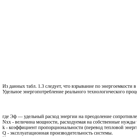
Из данных табл. 1.3 следует, что взрывание по энергоемкости в 
Удельное энергопотребление реального технологического проц
где Эф — удельный расход энергии на преодоление сопротивл
Nxx - величина мощности, расходуемая на собственные нужды те
k - коэффициент пропорциональности (перевод тепловой энерг
Q - эксплуатационная производительность системы.