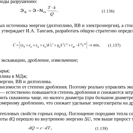
ороды разрушению:
ых источника энергии (дизтопливо, BB и электроэнергия), а ст
ак утверждает И.А. Тангаев, разработать общую стратегию опред
е, экскавацию, дробление, измельчение;
ырья;
топлива в МДж;
энергии, BB и дизтоплива.
ависимости от степени дробления. Поэтому реально управлять э
 — естественно повышается степень дробления и снижаются зат
рить скважины чаще, но малого диаметра (при большом диаметре 
мерному дроблению, что снижает удельные энергозатраты на др
тепловых свойств горных пород. Поглощение породами тепла со
лоты dQ перешло во внутренюю энергию ΔU, тем выше прирост те