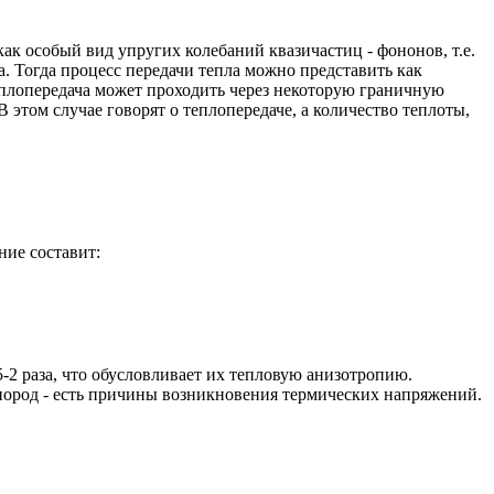
к особый вид упругих колебаний квазичастиц - фононов, т.е.
. Тогда процесс передачи тепла можно представить как
теплопередача может проходить через некоторую граничную
В этом случае говорят о теплопередаче, а количество теплоты,
ние составит:
-2 раза, что обусловливает их тепловую анизотропию.
пород - есть причины возникновения термических напряжений.