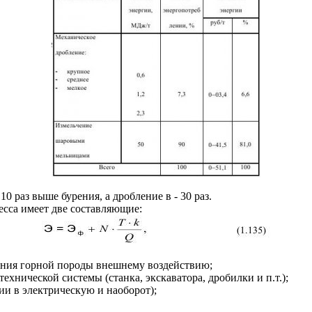
10 раз выше бурения, а дробление в - 30 раз.
есса имеет две составляющие:
ения горной породы внешнему воздействию;
хнической системы (станка, экскаватора, дробилки и п.т.);
ии в электрическую и наоборот);