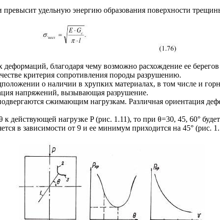
и превысит удельную энергию образования поверхности трещины,
х деформаций, благодаря чему возможно расхождение ее берегов
качестве критерия сопротивления породы разрушению.
дположении о наличии в хрупких материалах, в том числе и гор
рация напряжений, вызывающая разрушение.
подвергаются сжимающим нагрузкам. Различная ориентация дефе
 к действующей нагрузке P (рис. 1.11), то при θ=30, 45, 60° бу
тся в зависимости от 9 и ее минимум приходится на 45° (рис. 1.