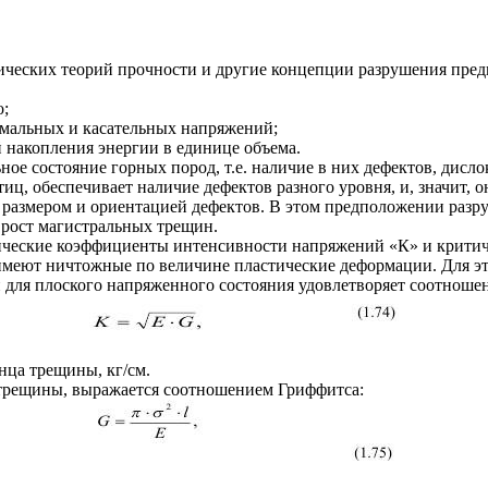
ических теорий прочности и другие концепции разрушения пред
о;
рмальных и касательных напряжений;
й накопления энергии в единице объема.
ое состояние горных пород, т.е. наличие в них дефектов, дисло
иц, обеспечивает наличие дефектов разного уровня, и, значит, 
 размером и ориентацией дефектов. В этом предположении разру
 рост магистральных трещин.
ческие коэффициенты интенсивности напряжений «К» и критиче
имеют ничтожные по величине пластические деформации. Для э
для плоского напряженного состояния удовлетворяет соотноше
онца трещины, кг/см.
 трещины, выражается соотношением Гриффитса: