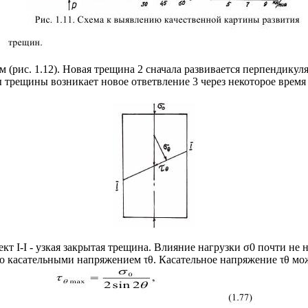
(рис. 1.12). Новая трещина 2 сначала развивается перпендикул
трещины возникает новое ответвление 3 через некоторое время 
кт I-I - узкая закрытая трещина. Влияние нагрузки σ0 почти не 
ко касательными напряжением τθ. Касательное напряжение τθ мо