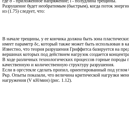
где σ - приложенное напряжение; l - полудлина трещины.
Разрушение будет необратимым (быстрым), когда поток энерги
из (1.75) следует, что:
В начале трещины, у ее кончика должна быть зона пластически
имеет параметр δc, который также может быть использован в 
Известно, что теория разрушения Гриффитса базируется на пре
вершинах которых под действием нагрузок создается концент
В ходе различных технологических процессов горные породы 
качественную и количественную структуру разрушения.
Если в оргстекле сделать пропил, ориентированный под углом θ
Ркр. Опыты показали, что величина критической нагрузки меняе
нагружения (V кН/мин) (рис. 1.12).