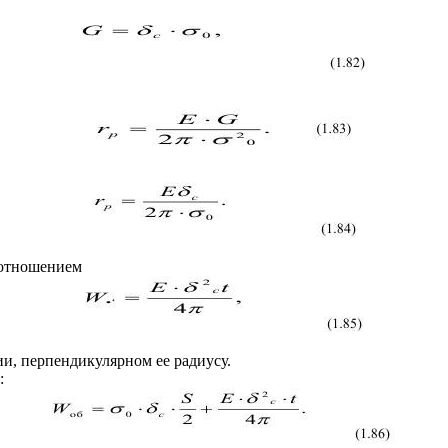
оотношением
ии, перпендикулярном ее радиусу.
: