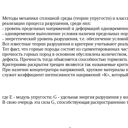
Методы механики сплошной среды (теории упругости) и класс
реализации процесса разрушения, среди них:
- уровень предельных напряжений и деформаций одновременн
- одновременное выполнение условия наличия предельных но
- энергетический уровень разрушения, т.е. обеспечение услови
Все известные теории разрушения и критерии учитывают реальн
Тот факт, что горные породы состоят из сцементированных част
прочность горных пород в основном обусловлена количеством,
дефекта. Прочность тогда объясняется способностью тормозить
Критериями раскрытия трещин являются так называемые крити
При наличии концентратора напряжений, хрупкие материалы 
служит коэффициент интенсивности напряжений «К», который 
где E - модуль упругости; G - удельная энергия разрушения у к
В свою очередь эта сила G, способствующая распространению