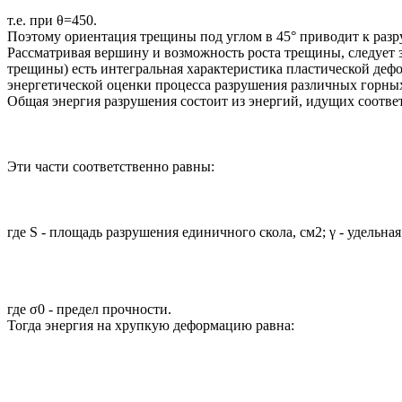
т.е. при θ=450.
Поэтому ориентация трещины под углом в 45° приводит к раз
Рассматривая вершину и возможность роста трещины, следует 
трещины) есть интегральная характеристика пластической деф
энергетической оценки процесса разрушения различных горны
Общая энергия разрушения состоит из энергий, идущих соотв
Эти части соответственно равны:
где S - площадь разрушения единичного скола, см2; γ - удельн
где σ0 - предел прочности.
Тогда энергия на хрупкую деформацию равна: