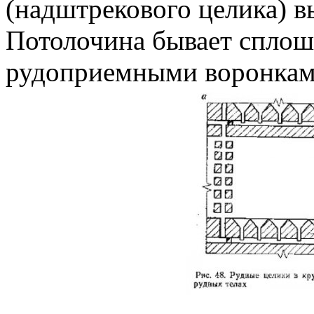
(надштрекового целика) 
Потолочина бывает сплош
рудоприемными воронкам