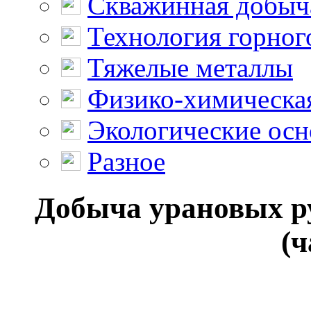
Скважинная добыч
Технология горног
Тяжелые металлы
Физико-химическая
Экологические осн
Разное
Добыча урановых ру
(ч