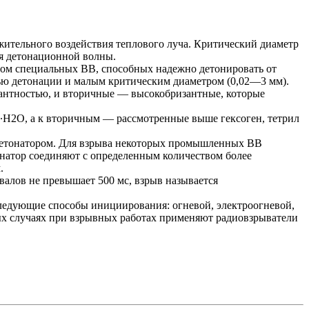
ительного воздействия теплового луча. Критический диаметр
ия детонационной волны.
ом специальных ВВ, способных надежно детонировать от
ью детонации и малым критическим диаметром (0,02—3 мм).
нтностью, и вторичные — высокобризантные, которые
∙Н2O, а к вторичным — рассмотренные выше гексоген, тетрил
детонатором. Для взрыва некоторых промышленных ВВ
онатор соединяют с определенным количеством более
.
алов не превышает 500 мс, взрыв называется
следующие способы инициирования: огневой, электроогневой,
х случаях при взрывных работах применяют радиовзрыватели