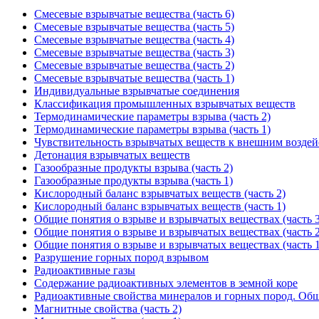
Смесевые взрывчатые вещества (часть 6)
Смесевые взрывчатые вещества (часть 5)
Смесевые взрывчатые вещества (часть 4)
Смесевые взрывчатые вещества (часть 3)
Смесевые взрывчатые вещества (часть 2)
Смесевые взрывчатые вещества (часть 1)
Индивидуальные взрывчатые соединения
Классификация промышленных взрывчатых веществ
Термодинамические параметры взрыва (часть 2)
Термодинамические параметры взрыва (часть 1)
Чувствительность взрывчатых веществ к внешним возде
Детонация взрывчатых веществ
Газообразные продукты взрыва (часть 2)
Газообразные продукты взрыва (часть 1)
Кислородный баланс взрывчатых веществ (часть 2)
Кислородный баланс взрывчатых веществ (часть 1)
Общие понятия о взрыве и взрывчатых веществах (часть 3
Общие понятия о взрыве и взрывчатых веществах (часть 2
Общие понятия о взрыве и взрывчатых веществах (часть 1
Разрушение горных пород взрывом
Радиоактивные газы
Содержание радиоактивных элементов в земной коре
Радиоактивные свойства минералов и горных пород. Об
Магнитные свойства (часть 2)