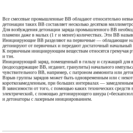
Все смесевые промышленные ВВ обладают относительно невысо
детонации таких ВВ составляет несколько десятков миллиметр
Для возбуждения детонации заряда промышленного ВВ необход
пламени даже в малых (1 г и менее) количествах. Эти ВВ на
Инициирующие ВВ разделяют на первичные — обладающие наиб
детонируют от первичных и передают достаточный начальный
К первичным инициирующим веществам относятся гремучая рт
и тэн.
Инициирующий заряд, помещенный в гильзу и служащий для в
(водосодержащие ВВ, игданит, гранулиты) начального импульс
чувствительного ВВ, например, с патроном аммонита или дето
Взрыв группы зарядов может быть одновременным или с некот
короткозамедленным, при больших интервалах — замедленным
В зависимости от того, с помощью каких технических средств
электрический, с помощью детонирующего шнура («бескапсюль
и детонаторы с лазерным инициированием.