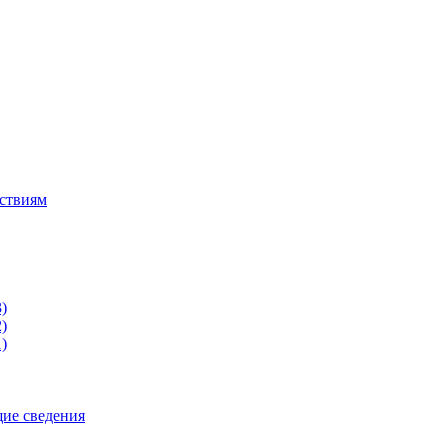
йствиям
)
)
)
щие сведения