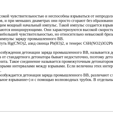
кой чувствительностью и неспособны взрываться от непродолж
ов, и при меньших диаметрах они просто сгорают без образован
им мощный начальный импульс. Такой импульс создается взрыв
зываются инициирующими. Они характеризуются высокой скорост
ольшей чувствительностью, но относительно невысокой бриза
 импульс заряду промышленного ВВ.
уть Нg(СNО)2, азид свинца Рb(Н3)2, и тенерес С6Н(NO2)3O2Рb
озбуждения детонации заряда промышленного ВВ, называется 
а от стандартного детонатора бывает недостаточно, поэтому дет
нита. Такое соединение называется промежуточным детонатором
орыми интервалами между взрывами. Если величина этих интерв
.
 возбуждается детонация заряда промышленного ВВ, различают 
ное взрывание») и с помощью волноводных трубок. В отдельны