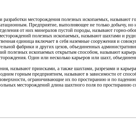
ли разработки месторождения полезных ископаемых, называют 
уатационным. Предприятие, выполняющее не только добычу, но 
тделения от них минералов пустой породы, называют горно-обо
месторождений полезных ископаемых, называют шахтами и рудн
твенная единица включает в себя наземные сооружения и совок
ительной фабрики и других цехов, объединенных административ
ий полезных ископаемых открытым способом, называют карьерам
торождения. Один или несколько карьеров или шахт, объединен
ия, называют приисками, а также шахтами, разрезами и карьер
и одним горным предприятием, называют в зависимости от спос
поверхности, ограничивающие их по простиранию и по падению
ольных месторождений длина шахтного поля по простиранию сост