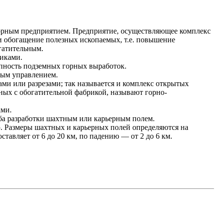
горным предприятием. Предприятие, осуществляющее комплекс
и обогащение полезных ископаемых, т.е. повышение
гатительным.
иками.
упность подземных горных выработок.
ным управлением.
и или разрезами; так называется и комплекс открытых
ных с обогатительной фабрикой, называют горно-
ами.
оба разработки шахтным или карьерным полем.
. Размеры шахтных и карьерных полей определяются на
авляет от 6 до 20 км, по падению — от 2 до 6 км.