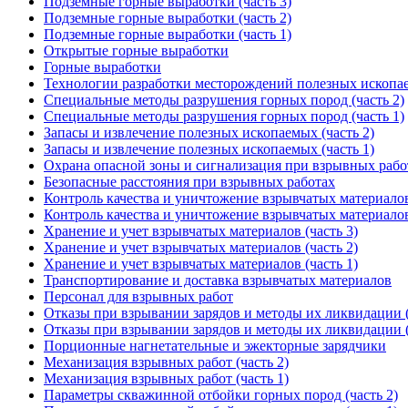
Подземные горные выработки (часть 3)
Подземные горные выработки (часть 2)
Подземные горные выработки (часть 1)
Открытые горные выработки
Горные выработки
Технологии разработки месторождений полезных ископа
Специальные методы разрушения горных пород (часть 2)
Специальные методы разрушения горных пород (часть 1)
Запасы и извлечение полезных ископаемых (часть 2)
Запасы и извлечение полезных ископаемых (часть 1)
Охрана опасной зоны и сигнализация при взрывных рабо
Безопасные расстояния при взрывных работах
Контроль качества и уничтожение взрывчатых материалов 
Контроль качества и уничтожение взрывчатых материалов 
Хранение и учет взрывчатых материалов (часть 3)
Хранение и учет взрывчатых материалов (часть 2)
Хранение и учет взрывчатых материалов (часть 1)
Транспортирование и доставка взрывчатых материалов
Персонал для взрывных работ
Отказы при взрывании зарядов и методы их ликвидации (
Отказы при взрывании зарядов и методы их ликвидации (
Порционные нагнетательные и эжекторные зарядчики
Механизация взрывных работ (часть 2)
Механизация взрывных работ (часть 1)
Параметры скважинной отбойки горных пород (часть 2)