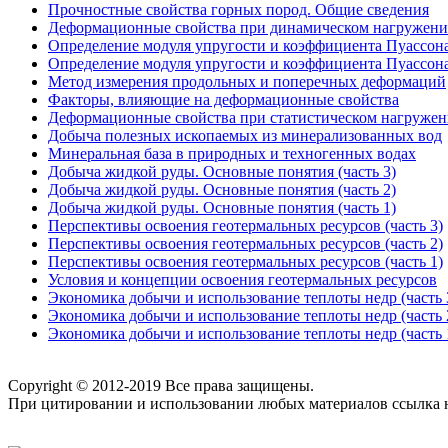
Прочностные свойства горных пород. Общие сведения
Деформационные свойства при динамическом нагружен
Определение модуля упругости и коэффициента Пуассона 
Определение модуля упругости и коэффициента Пуассона 
Метод измерения продольных и поперечных деформаций
Факторы, влияющие на деформационные свойства
Деформационные свойства при статистическом нагруже
Добыча полезных ископаемых из минерализованных вод
Минеральная база в природных и техногенных водах
Добыча жидкой руды. Основные понятия (часть 3)
Добыча жидкой руды. Основные понятия (часть 2)
Добыча жидкой руды. Основные понятия (часть 1)
Перспективы освоения геотермальных ресурсов (часть 3)
Перспективы освоения геотермальных ресурсов (часть 2)
Перспективы освоения геотермальных ресурсов (часть 1)
Условия и концепции освоения геотермальных ресурсов
Экономика добычи и использование теплоты недр (часть 
Экономика добычи и использование теплоты недр (часть 
Экономика добычи и использование теплоты недр (часть 
Copyright © 2012-2019 Все права защищены.
При цитировании и использовании любых материалов ссылка на