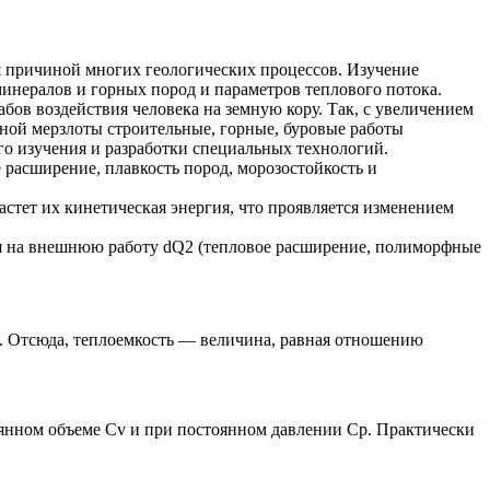
я причиной многих геологических процессов. Изучение
инералов и горных пород и параметров теплового потока.
бов воздействия человека на земную кору. Так, с увеличением
ной мерзлоты строительные, горные, буровые работы
о изучения и разработки специальных технологий.
 расширение, плавкость пород, морозостойкость и
стет их кинетическая энергия, что проявляется изменением
ся на внешнюю работу dQ2 (тепловое расширение, полиморфные
а. Отсюда, теплоемкость — величина, равная отношению
тоянном объеме Сv и при постоянном давлении Ср. Практически