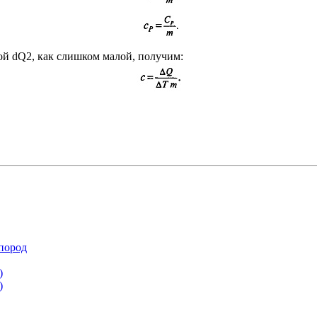
ой dQ2, как слишком малой, получим:
 пород
)
)