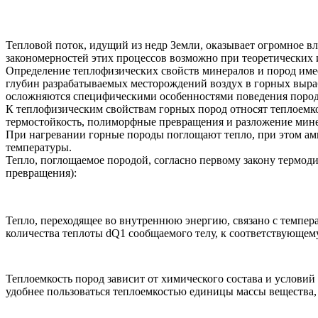
Тепловой поток, идущий из недр Земли, оказывает огромное в
закономерностей этих процессов возможно при теоретических 
Определение теплофизических свойств минералов и пород имее
глубин разрабатываемых месторождений воздух в горных выраб
осложняются специфическими особенностями поведения пород п
К теплофизическим свойствам горных пород относят теплоемкос
термостойкость, полиморфные превращения и разложение мине
При нагревании горные породы поглощают тепло, при этом ампл
температуры.
Тепло, поглощаемое породой, согласно первому закону термо
превращения):
Тепло, переходящее во внутреннюю энергию, связано с темпер
количества теплоты dQ1 сообщаемого телу, к соответствующем
Теплоемкость пород зависит от химического состава и услови
удобнее пользоваться теплоемкостью единицы массы вещества, 