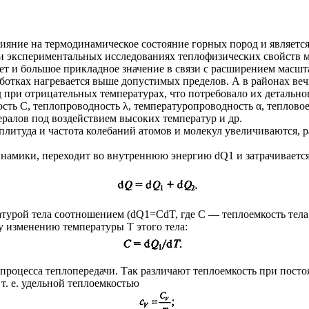
лияние на термодинамическое состояние горных пород и являетс
и экспериментальных исследованиях теплофизических свойств м
т и большое прикладное значение в связи с расширением масшта
отках нагревается выше допустимых пределов. А в районах веч
ри отрицательных температурах, что потребовало их детальног
ть С, теплопроводность λ, температуропроводность α, тепловое
ралов под воздействием высоких температур и др.
итуда и частота колебаний атомов и молекул увеличиваются, ра
динамики, переходит во внутреннюю энергию dQ1 и затрачивает
атурой тела соотношением (dQ1=CdT, где С — теплоемкость тел
у изменению температуры Т этого тела:
й процесса теплопередачи. Так различают теплоемкость при пос
т. е. удельной теплоемкостью