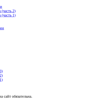
ии
(часть 2)
(часть 1)
нии
3)
2)
1)
 сайт обязательна.