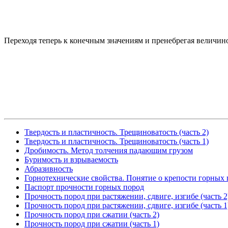
Переходя теперь к конечным значениям и пренебрегая величин
Твердость и пластичность. Трещиноватость (часть 2)
Твердость и пластичность. Трещиноватость (часть 1)
Дробимость. Метод толчения падающим грузом
Буримость и взрываемость
Абразивность
Горнотехнические свойства. Понятие о крепости горных
Паспорт прочности горных пород
Прочность пород при растяжении, сдвиге, изгибе (часть 2
Прочность пород при растяжении, сдвиге, изгибе (часть 1
Прочность пород при сжатии (часть 2)
Прочность пород при сжатии (часть 1)