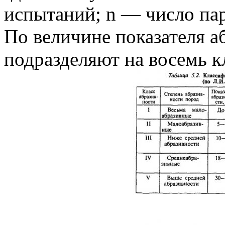
испытаний; n — число па
По величине показателя а
подразделяют на восемь кл