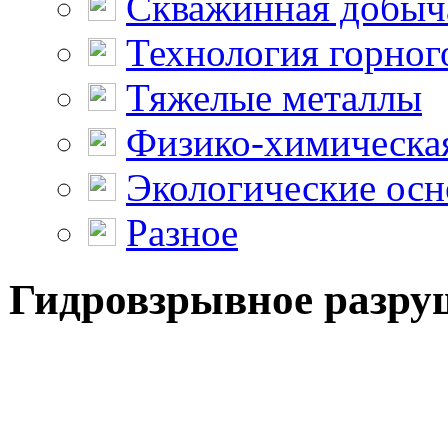
Скважинная добыч
Технология горног
Тяжелые металлы
Физико-химическая
Экологические осн
Разное
Гидровзрывное разруш