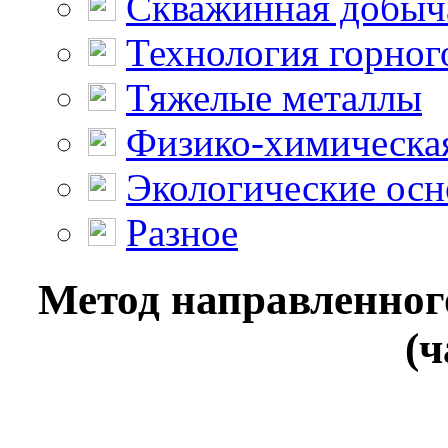
Скважинная добыч
Технология горног
Тяжелые металлы
Физико-химическая
Экологические осн
Разное
Метод направленног
(ч