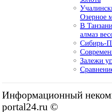
Учалински
Озерное 
В Танзани
алмаз вес
Сибирь-П
Современ
Залежи уг
Сравнение
Информационный некомме
portal24.ru ©