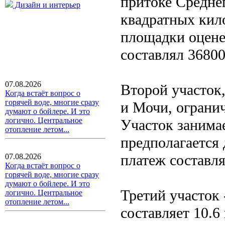
притоке Средне
Дизайн и интерьер
квадратных кил
площадки оцене
составлял 36800
07.08.2026
Второй участок
Когда встаёт вопрос о
горячей воде, многие сразу
и Мочи, огранич
думают о бойлере. И это
логично. Центральное
Участок занимае
отопление летом...
предполагается 
платеж составля
07.08.2026
Когда встаёт вопрос о
горячей воде, многие сразу
думают о бойлере. И это
Третий участок 
логично. Центральное
отопление летом...
составляет 10.6