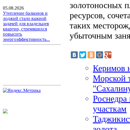
золотоносных п
05.08.2026
ресурсов, соче
Утепление балконов и
лоджий стало важной
таких месторож
задачей для владельцев
квартир, стремящихся
убыточным заня
повысить
энергоэффективность...
Керимов н
Морской т
"Сахалин
Роснедра 
участкам
Таджикист
золота