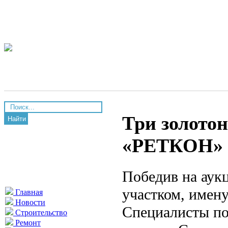
Три золото
Найти
«РЕТКОН» в
Победив на аук
участком, имен
Главная
Новости
Специалисты поя
Строительство
Ремонт