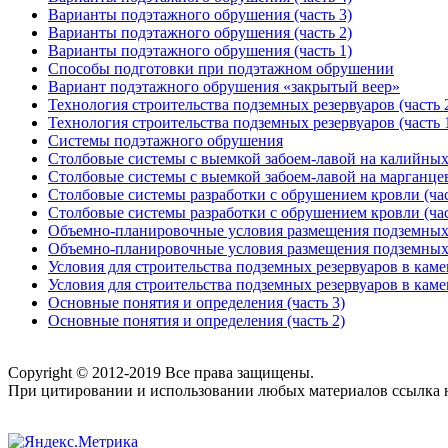
Варианты подэтажного обрушения (часть 3)
Варианты подэтажного обрушения (часть 2)
Варианты подэтажного обрушения (часть 1)
Способы подготовки при подэтажном обрушении
Вариант подэтажного обрушения «закрытый веер»
Технология строительства подземных резервуаров (часть 
Технология строительства подземных резервуаров (часть 
Системы подэтажного обрушения
Столбовые системы с выемкой забоем-лавой на калийных
Столбовые системы с выемкой забоем-лавой на марганце
Столбовые системы разработки с обрушением кровли (час
Столбовые системы разработки с обрушением кровли (час
Объемно-планировочные условия размещения подземных р
Объемно-планировочные условия размещения подземных р
Условия для строительства подземных резервуаров в каме
Условия для строительства подземных резервуаров в каме
Основные понятия и определения (часть 3)
Основные понятия и определения (часть 2)
Copyright © 2012-2019 Все права защищены.
При цитировании и использовании любых материалов ссылка на