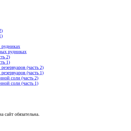
2)
1)
 рудниках
вых рудниках
ть 2)
ть 1)
езервуаров (часть 2)
езервуаров (часть 1)
нной соли (часть 2)
нной соли (часть 1)
 сайт обязательна.