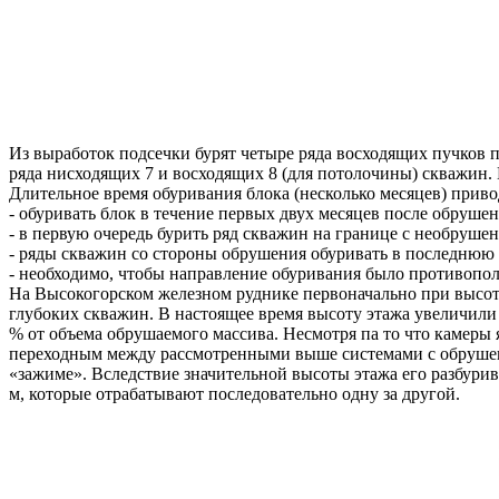
Из выработок подсечки бурят четыре ряда восходящих пучков п
ряда нисходящих 7 и восходящих 8 (для потолочины) скважин
Длительное время обуривания блока (несколько месяцев) прив
- обуривать блок в течение первых двух месяцев после обрушен
- в первую очередь бурить ряд скважин на границе с необруше
- ряды скважин со стороны обрушения обуривать в последнюю 
- необходимо, чтобы направление обуривания было противопо
На Высокогорском железном руднике первоначально при высот
глубоких скважин. В настоящее время высоту этажа увеличили
% от объема обрушаемого массива. Несмотря па то что камеры
переходным между рассмотренными выше системами с обрушен
«зажиме». Вследствие значительной высоты этажа его разбури
м, которые отрабатывают последовательно одну за другой.