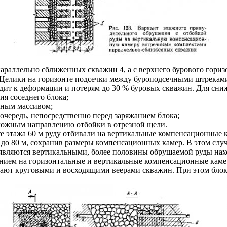
араллельно сближенных скважин 4, а с верхнего бурового горизо
. Целики на горизонте подсечки между буроподсечными штрекам
одит к деформации и потерям до 30 % буровых скважин. Для сни
ия соседнего блока;
нным массивом;
очередь, непосредственно перед заряжанием блока;
ложным направлению отбойки в отрезной щели.
е этажа 60 м руду отбивали на вертикальные компенсационные 
 до 80 м, сохранив размеры компенсационных камер. В этом слу
 являются вертикальными, более половины обрушаемой руды нахо
ием на горизонтальные и вертикальные компенсационные камер
вают круговыми и восходящими веерами скважин. При этом блок