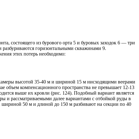
нта, состоящего из бурового орта 5 и буровых заходок 6 — три
и разбуриваются горизонтальными скважинами 9.
жения этих потерь необходимо:
камеры высотой 35-40 м и шириной 15 м нисходящими веерами
чае объем компенсационного пространства не превышает 12-13
дится выше их кровли (рис. 124). Подобный вариант является
ы и рассматриваемыми далее вариантами с отбойкой руды в
 шириной 50 м и длиной до 150 м разбивают на секции по 40