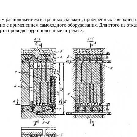
м расположением встречных скважин, пробуренных с верхнего б
но с применением самоходного оборудования. Для этого из откат
орта проводят буро-подсечные штреки 3.