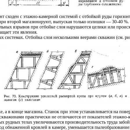
нт сходен с этажно-камерной системой с отбойкой руды горизон
при второй магазинируют, выпуская только излишки — 30-40 %. 
сильных взрывов при отбойке слоя нарушаются целики или прои
ащает эти явления.
ых системах. Отбойка слоя несколькими веерами скважин (см. ри
 а в конце магазина. Станок при этом устанавливается на пове
скважинами практически не отличаются от показателей этажно-
 рудных телах увеличиваются производительность труда забойн
 под обнаженной кровлей в камере, уменьшается пылеобразование