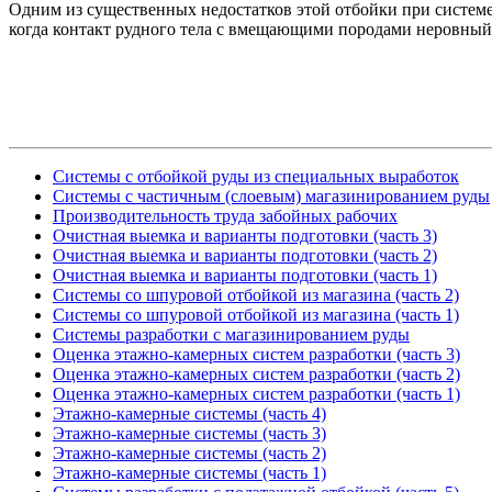
Одним из существенных недостатков этой отбойки при системе 
когда контакт рудного тела с вмещающими породами неровный,
Системы с отбойкой руды из специальных выработок
Системы с частичным (слоевым) магазинированием руды
Производительность труда забойных рабочих
Очистная выемка и варианты подготовки (часть 3)
Очистная выемка и варианты подготовки (часть 2)
Очистная выемка и варианты подготовки (часть 1)
Системы со шпуровой отбойкой из магазина (часть 2)
Системы со шпуровой отбойкой из магазина (часть 1)
Системы разработки с магазинированием руды
Оценка этажно-камерных систем разработки (часть 3)
Оценка этажно-камерных систем разработки (часть 2)
Оценка этажно-камерных систем разработки (часть 1)
Этажно-камерные системы (часть 4)
Этажно-камерные системы (часть 3)
Этажно-камерные системы (часть 2)
Этажно-камерные системы (часть 1)