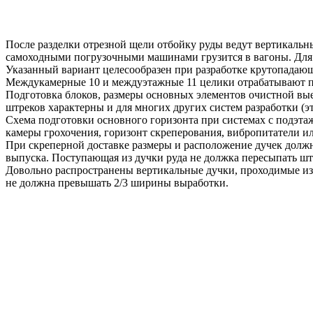
После разделки отрезной щели отбойку руды ведут вертикальны
самоходными погрузочными машинами грузится в вагоны. Для 
Указанный вариант целесообразен при разработке крутопадаю
Междукамерные 10 и междуэтажные 11 целики отрабатывают по
Подготовка блоков, размеры основных элементов очистной вые
штреков характерны и для многих других систем разработки 
Схема подготовки основного горизонта при системах с подэта
камеры грохочения, горизонт скреперования, вибропитатели и
При скреперной доставке размеры и расположение дучек должн
выпуска. Поступающая из дучки руда не должка пересыпать шт
Довольно распространены вертикальные дучки, проходимые из г
не должна превышать 2/3 ширины выработки.