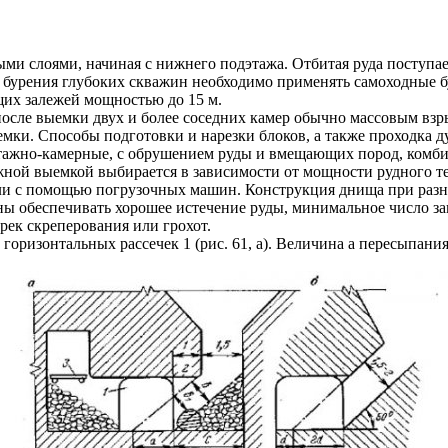
ми слоями, начиная с нижнего подэтажа. Отбитая руда поступае
бурения глубоких скважин необходимо применять самоходные б
щих залежей мощностью до 15 м.
сле выемки двух и более соседних камер обычно массовым взр
мки. Способы подготовки и нарезки блоков, а также проходка д
(этажно-камерные, с обрушением руды и вмещающих пород, комб
жной выемкой выбирается в зависимости от мощности рудного те
ли с помощью погрузочных машин. Конструкция днища при разны
ы обеспечивать хорошее истечение руды, минимальное число зав
рек скреперования или грохот.
оризонтальных рассечек 1 (рис. 61, а). Величина а пересыпания