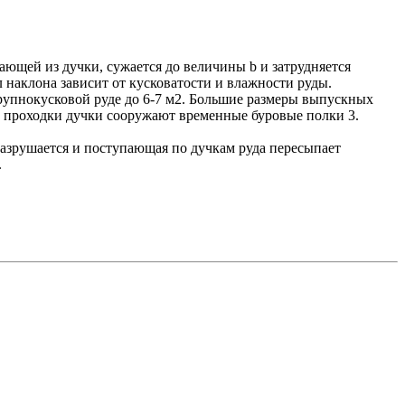
пающей из дучки, сужается до величины b и затрудняется
л наклона зависит от кусковатости и влажности руды.
крупнокусковой руде до 6-7 м2. Большие размеры выпускных
е проходки дучки сооружают временные буровые полки 3.
азрушается и поступающая по дучкам руда пересыпает
.