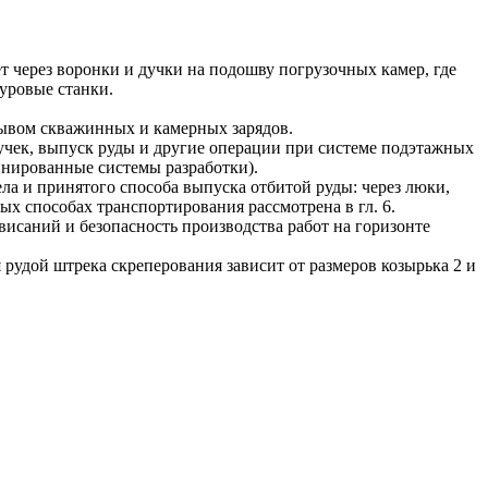
т через воронки и дучки на подошву погрузочных камер, где
уровые станки.
ывом скважинных и камерных зарядов.
учек, выпуск руды и другие операции при системе подэтажных
инированные системы разработки).
ла и принятого способа выпуска отбитой руды: через люки,
х способах транспортирования рассмотрена в гл. 6.
исаний и безопасность производства работ на горизонте
 рудой штрека скреперования зависит от размеров козырька 2 и