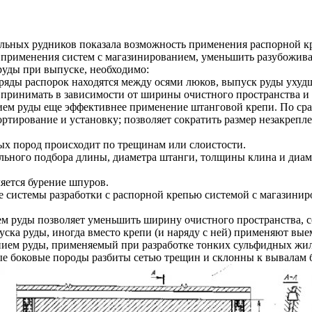
льных рудников показала возможность применения распорной к
ь применения систем с магазинированием, уменьшить разубожива
руды при выпуске, необходимо:
 ряды распорок находятся между осями люков, выпуск руды ухудш
) принимать в зависимости от ширины очистного пространства и 
ием руды еще эффективнее применение штанговой крепи. По сра
портирование и установку; позволяет сократить размер незакреп
ых пород происходит по трещинам или слоистости.
льного подбора длины, диаметра штанги, толщины клина и диам
яется бурение шпуров.
не системы разработки с распорной крепью системой с магазини
 руды позволяет уменьшить ширину очистного пространства, со
уска руды, иногда вместо крепи (и наряду с ней) применяют вы
ванием руды, применяемый при разработке тонких сульфидных 
ые боковые породы разбиты сетью трещин и склонны к вывалам