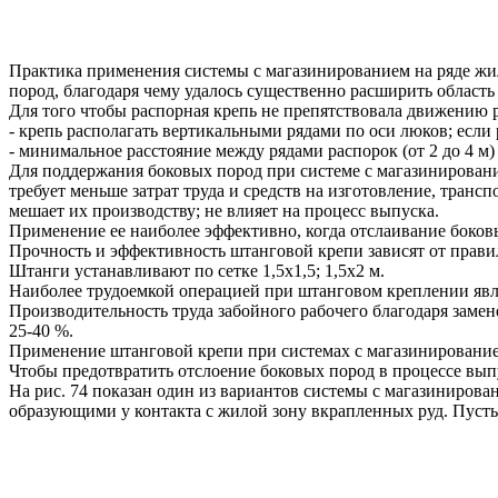
Практика применения системы с магазинированием на ряде жи
пород, благодаря чему удалось существенно расширить област
Для того чтобы распорная крепь не препятствовала движению 
- крепь располагать вертикальными рядами по оси люков; если
- минимальное расстояние между рядами распорок (от 2 до 4 м
Для поддержания боковых пород при системе с магазинирован
требует меньше затрат труда и средств на изготовление, транс
мешает их производству; не влияет на процесс выпуска.
Применение ее наиболее эффективно, когда отслаивание боков
Прочность и эффективность штанговой крепи зависят от прави
Штанги устанавливают по сетке 1,5х1,5; 1,5х2 м.
Наиболее трудоемкой операцией при штанговом креплении явл
Производительность труда забойного рабочего благодаря заме
25-40 %.
Применение штанговой крепи при системах с магазинированием
Чтобы предотвратить отслоение боковых пород в процессе вып
На рис. 74 показан один из вариантов системы с магазиниро
образующими у контакта с жилой зону вкрапленных руд. Пуст