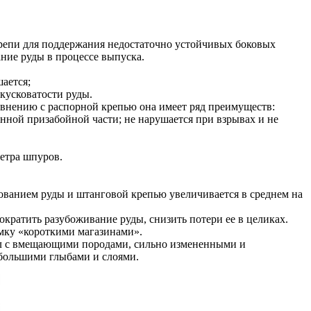
репи для поддержания недостаточно устойчивых боковых
ние руды в процессе выпуска.
ается;
кусковатости руды.
внению с распорной крепью она имеет ряд преимуществ:
ленной призабойной части; не нарушается при взрывах и не
етра шпуров.
рованием руды и штанговой крепью увеличивается в среднем на
кратить разубоживание руды, снизить потери ее в целиках.
емку «короткими магазинами».
жил с вмещающими породами, сильно измененными и
 большими глыбами и слоями.