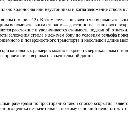
 сильно водоносны или неустойчивы и когда заложение ствола в
лом (см. рис. 12). В этом случае он является и вспомогательн
дним вспомогательным стволом — достоинства флангового вскр
няется расстояние и увеличивается стоимость подземной откатк
ти заложения ствола в лежачем боку по условиям рельефа повер
дземного и поверхностного транспорта и небольшой длине мест
оризонтальных размеров можно вскрывать вертикальным стволо
 бы проведения квершлагов значительной длины.
шими размерами по простиранию такой способ вскрытия являет
нного целика незначительны, поэтому основной недостаток это