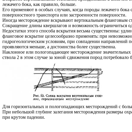
лежачего бока, как правило, больше.
Его применяют в особых случаях, когда породы лежачего бока
поверхностного транспорта или застроенности поверхности.
Иногда месторождение вскрывают вертикальным фланговым ство
Сокращение длины квершлагов и возможность ограничиться о
Недостатки этого способа вскрытия весьма существенны: удли
фланговое вскрытие целесообразно применять: при невозможнос
гидрогеологическим условиям, при совпадении направлений по
проявляются меньше, а достоинства более существенна.
Наклонное или пологопадающее месторождение значительных г
ствола 2 в этом случае за зоной сдвижения пород потребовало
Для горизонтальных и пологопадающих месторождений с боль
При небольшой глубине залегания месторождения размеры охра
при крутом падении.