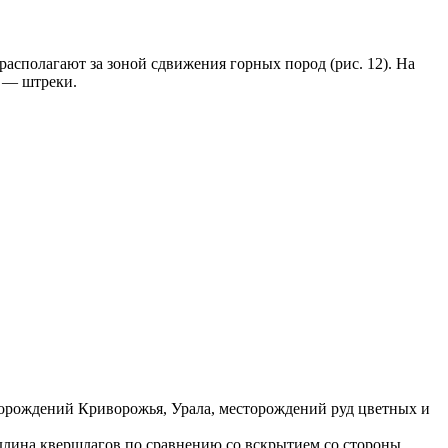
сполагают за зоной сдвижения горных пород (рис. 12). На
в — штреки.
орождений Криворожья, Урала, месторождений руд цветных и
 длина квершлагов по сравнению со вскрытием со стороны