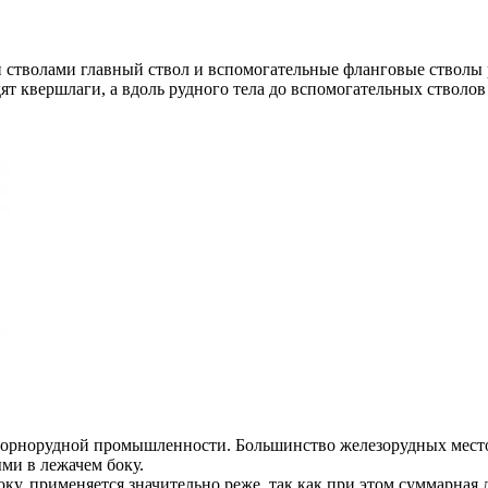
тволами главный ствол и вспомогательные фланговые стволы ра
ят квершлаги, а вдоль рудного тела до вспомогательных стволо
 горнорудной промышленности. Большинство железорудных мест
ми в лежачем боку.
у, применяется значительно реже, так как при этом суммарная