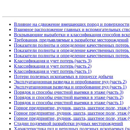
Влияние на сдвижение вмещающих пород и поверхности
Взаимное расположение главных и вспомогательных ств
Вскрывающие выработки и классификация способов вск
Требования, предъявляемые к разработке месторождений
Показатели полноты и определение качественных потерь (
Показатели полноты и определение качественных потерь (
Показатели полноты и определение качественных потерь (
Классификация и учет потерь (часть 3)
Классификация и учет потерь (часть 2)
Классификация и учет потерь (часть 1)
Потери полезных ископаемых в процессе добычи
Эксплуатационная разведка и опробование руд (часть 2)
Эксплуатационная разведка и опробование руд (часть 1)
Порядок и способы очистной выемки в этаже (часть 3)
Порядок и способы очистной выемки в этаже (часть 2)
Порядок и способы очистной выемки в этаже (часть 1)
Горное предприятие, рудник, шахта, шахтное поле, этаж (ч
Горное предприятие, рудник, шахта, шахтное поле, этаж (ч
Горное предприятие, рудник, шахта, шахтное поле, этаж (ч
Стадии подземной разработки рудных месторождений
Характеристика руд и нерудных полезных ископаемых (ча