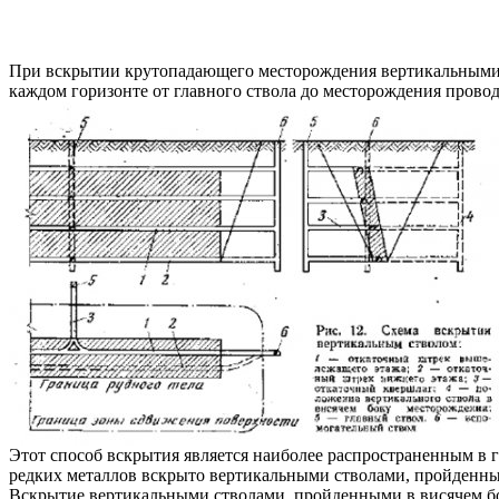
При вскрытии крутопадающего месторождения вертикальными с
каждом горизонте от главного ствола до месторождения провод
Этот способ вскрытия является наиболее распространенным в
редких металлов вскрыто вертикальными стволами, пройденны
Вскрытие вертикальными стволами, пройденными в висячем бок