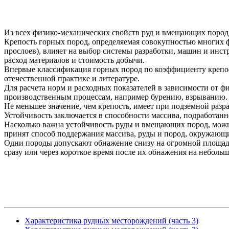
Из всех физико-механических свойств руд и вмещающих пород
Крепость горных пород, определяемая совокупностью многих 
прослоев), влияет на выбор системы разработки, машин и инс
расход материалов и стоимость добычи.
Впервые классификация горных пород по коэффициенту крепос
отечественной практике и литературе.
Для расчета норм и расходных показателей в зависимости от 
производственным процессам, например бурению, взрыванию.
Не меньшее значение, чем крепость, имеет при подземной раз
Устойчивость заключается в способности массива, подработанн
Насколько важна устойчивость руды и вмещающих пород, можно
принят способ поддержания массива, руды и пород, окружающ
Одни породы допускают обнажение снизу на огромной площади
сразу или через короткое время после их обнажения на неболь
Характеристика рудных месторождений (часть 3)