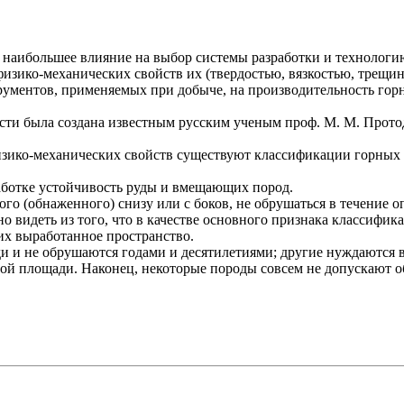
 наибольшее влияние на выбор системы разработки и технологию
физико-механических свойств их (твердостью, вязкостью, трещ
трументов, применяемых при добыче, на производительность гор
ти была создана известным русским ученым проф. М. М. Прото
физико-механических свойств существуют классификации горных
работке устойчивость руды и вмещающих пород.
ого (обнаженного) снизу или с боков, не обрушаться в течение 
 видеть из того, что в качестве основного признака классифи
их выработанное пространство.
 и не обрушаются годами и десятилетиями; другие нуждаются в
шой площади. Наконец, некоторые породы совсем не допускают о