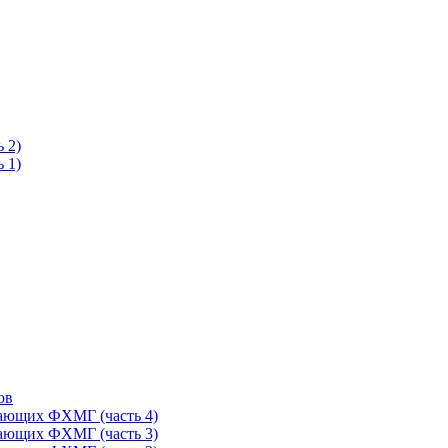
 2)
 1)
ов
тающих ФХМГ (часть 4)
тающих ФХМГ (часть 3)