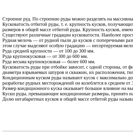
Строение руд. По строению руды можно разделять на массивны
Кусковатость отбитой руды, т. е. крупность кусков, получающ
размеров в общей массе отбитой руды. Крупность кусков, им
Существуют различные градации кусковатости. Наиболее прост
Рудная мелочь — от рудной пыли до кусков с поперечными раз
этом случае выделяют особую градацию — несортируемая мелоч
Руда средней крупности — от 100 до 300 мм.
Руда крупнокусковая — от 300 до 600 мм.
Руда весьма крупнокусковая — более 600 мм.
Кусковатость руды при отбойке зависит, с одной стороны, от ф
диаметра взрываемых шпуров и скважин, их расположения, типа
Кондиционным куском руды называют кусок с максимально доп
разработке рудных месторождений он колеблется в среднем от 3
Размер кондиционного куска оказывает большое влияние на вы
Куски руды, превышающие кондиционные размеры, принято на
Долю негабаритных кусков в общей массе отбитой руды назыв