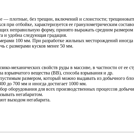
е — плотные, без трещин, включений и слоистости; трещиноват
ихся при отбойке, характеризуется ее гранулометрическим сост
еющих неправильную форму, принято выражать средним размером
а и удобна следующая градация.
мерами 100 мм. При разработке жильных месторождений иногда 
ь с размерами кусков менее 50 мм.
изико-механических свойств руды в массиве, в частности от ее с
 взрывчатого вещества (ВВ), способа взрывания и др.
устимым размером, который можно выдавать из добычного блок
00 до 700 мм и иногда достигает 1000 мм.
бор оборудования для всех производственных процессов добычи,
зывать негабаритом.
ают выходом негабарита.