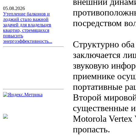
внешний динами
05.08.2026
противоположны
Утепление балконов и
лоджий стало важной
посредством вол
задачей для владельцев
квартир, стремящихся
повысить
энергоэффективность...
Структурно оба
заключается лиш
звуковую инфор
приемнике осущ
портативные рац
Второй мировой
существенные и
Motorola Verte
пропасть.