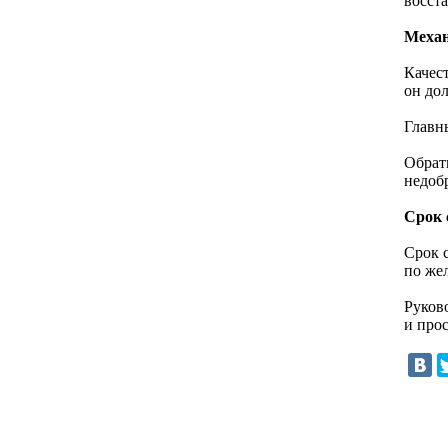
восст
Меха
Качес
он до
Главн
Обрат
недоб
Срок
Срок 
по же
Руков
и про