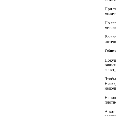
При т
может
Но ес
метал
Во вс
интенс
Обивк
Покуп
завис
конст
Чтобы
Неакк
недол
Напол
плотн
А вот