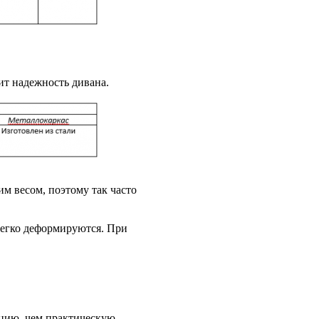
сит надежность дивана.
м весом, поэтому так часто
легко деформируются. При
цию, чем практическую.