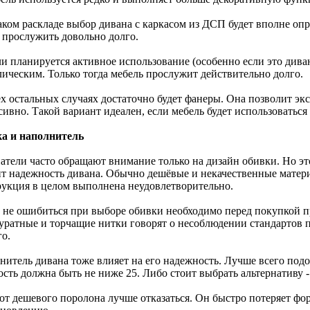
аком раскладе выбор дивана с каркасом из ДСП будет вполне оп
 прослужить довольно долго.
ли планируется активное использование (особенно если это дива
лическим. Только тогда мебель прослужит действительно долго.
ех остальных случаях достаточно будет фанеры. Она позволит эк
ивно. Такой вариант идеален, если мебель будет использоваться 
а и наполнитель
атели часто обращают внимание только на дизайн обивки. Но это
ит надежность дивана. Обычно дешёвые и некачественные материа
рукция в целом выполнена неудовлетворительно.
 не ошибиться при выборе обивки необходимо перед покупкой п
уратные и торчащие нитки говорят о несоблюдении стандартов 
го.
нитель дивана тоже влияет на его надежность. Лучше всего под
ость должна быть не ниже 25. Либо стоит выбрать альтернативу 
 от дешевого поролона лучше отказаться. Он быстро потеряет фо