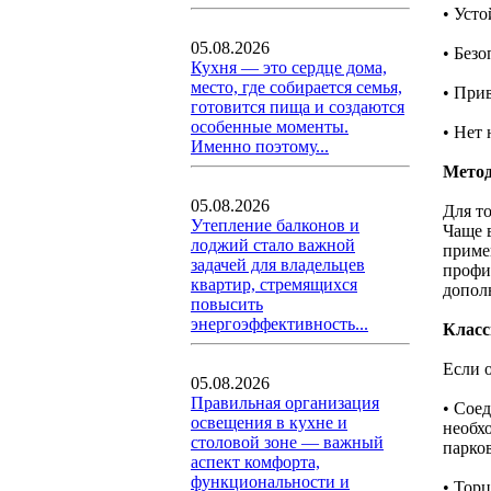
• Уст
05.08.2026
• Безо
Кухня — это сердце дома,
место, где собирается семья,
• При
готовится пища и создаются
особенные моменты.
• Нет 
Именно поэтому...
Метод
05.08.2026
Для т
Утепление балконов и
Чаще 
лоджий стало важной
приме
задачей для владельцев
профи
квартир, стремящихся
допол
повысить
энергоэффективность...
Класс
Если 
05.08.2026
Правильная организация
• Сое
освещения в кухне и
необх
столовой зоне — важный
парко
аспект комфорта,
функциональности и
• Тор