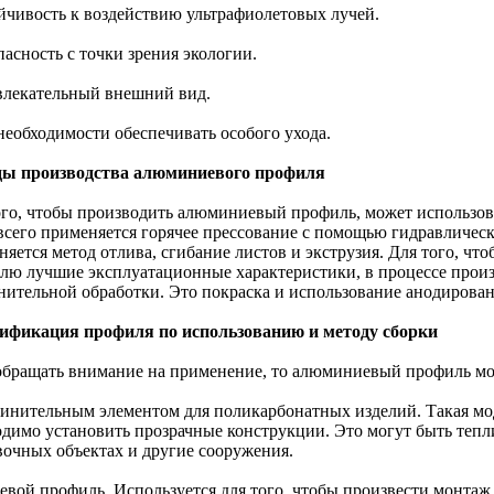
ойчивость к воздействию ультрафиолетовых лучей.
пасность с точки зрения экологии.
влекательный внешний вид.
необходимости обеспечивать особого ухода.
ы производства алюминиевого профиля
ого, чтобы производить алюминиевый профиль, может использов
всего применяется горячее прессование с помощью гидравлическо
няется метод отлива, сгибание листов и экструзия. Для того, ч
лю лучшие эксплуатационные характеристики, в процессе прои
нительной обработки. Это покраска и использование анодирова
ификация профиля по использованию и методу сборки
обращать внимание на применение, то алюминиевый профиль мо
динительным элементом для поликарбонатных изделий. Такая моде
одимо установить прозрачные конструкции. Это могут быть тепл
вочных объектах и другие сооружения.
цевой профиль. Используется для того, чтобы произвести монтаж