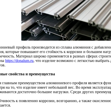
ниевый профиль производится из сплава алюминия с добавлен
ия, которые повышают его стойкость к коррозии и большим нагру
вечность. Материал широко применяется в разных сферах строите
мны
https://donalum.ru
, что изделие возможно с легкостью выбрать
ов.
ные свойства и преимущества
 главным преимуществом алюминиевого профиля является функц
тря на то, что изделие имеет небольшой вес. Во время эксплуат
живаются достаточно большие нагрузки. Среди других преимущ
ойчивость к появлению коррозии, возгоранию, а также окислению
ается.