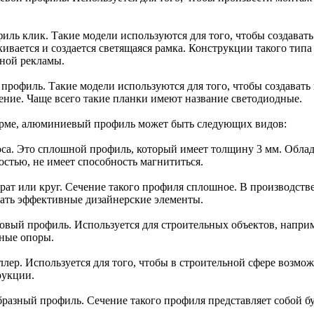
филь клик. Такие модели используются для того, чтобы создават
кивается и создается светящаяся рамка. Конструкции такого тип
ной рекламы.
 профиль. Такие модели используются для того, чтобы создавать
ение. Чаще всего такие планки имеют название светодиодные.
рме, алюминиевый профиль может быть следующих видов:
оса. Это сплошной профиль, который имеет толщину 3 мм. Обла
остью, не имеет способность магнититься.
рат или круг. Сечение такого профиля сплошное. В производстве
вать эффективные дизайнерские элементы.
овый профиль. Используется для строительных объектов, наприме
ные опоры.
ллер. Используется для того, чтобы в строительной сфере возмо
рукции.
бразный профиль. Сечение такого профиля представляет собой б