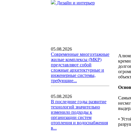
Дизайн и интерьер
05.08.2026
Современные многоэтажные
Алюми
жилые комплексы (МКР)
кремн
представляют собой
долго
сложные архитектурные и
огро
инженерные системы,
объект
требующие...
Основ
05.08.2026
Самым
В последние годы развитие
несмо
технологий значительно
выдер
изменило подходы к
организации систем
• Уст
отопления и водоснабжения
разруш
в...