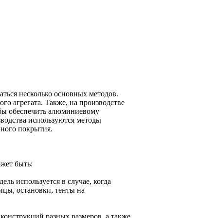
аться несколько основных методов.
го агрегата. Также, на производстве
тобы обеспечить алюминиевому
зводства используются методы
нного покрытия.
жет быть:
ль используется в случае, когда
ицы, остановки, тенты на
 конструкций разных размеров, а также