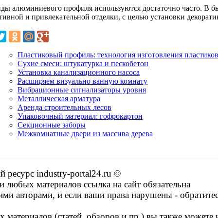
иды алюминиевого профиля используются достаточно часто. В б
тивной и привлекательной отделки, с целью установки декорати
Пластиковый профиль: технология изготовления пластико
Сухие смеси: штукатурка и пескобетон
Установка канализационного насоса
Расширяем визуально ванную комнату
Вибрационные сигнализаторы уровня
Металлическая арматура
Аренда строительных лесов
Упаковочный материал: гофрокартон
Секционные заборы
Межкомнатные двери из массива дерева
есурс industry-portal24.ru ©
 любых материалов ссылка на сайт обязательна
ими авторами, и если ваши права нарушены - обратите
 материалов (статей, обзоров и пр.) вы также можете