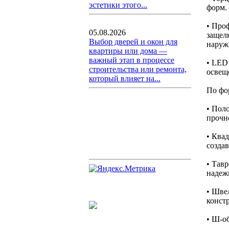
эстетики этого...
форм.
• Про
05.08.2026
защел
Выбор дверей и окон для
наруж
квартиры или дома —
важный этап в процессе
• LED
строительства или ремонта,
освещ
который влияет на...
По фо
• Пол
прочн
• Квад
созда
• Тавр
надеж
• Шве
конст
• Ш-о