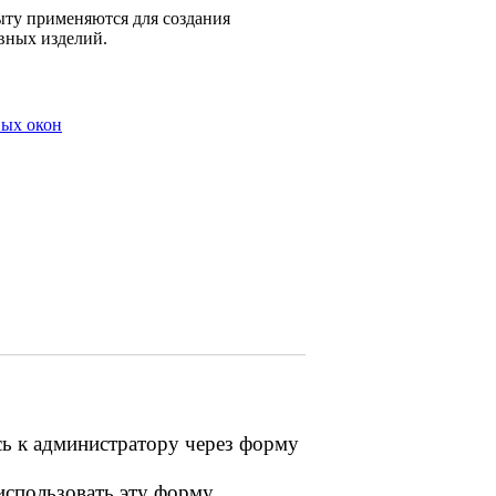
ыту применяются для создания
вных изделий.
вых окон
сь к администратору через форму
 использовать эту форму