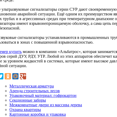
 ультразвуковые сигнализаторы серии СУР дают своевременну
кновении аварийной ситуации. Ещё одним их преимуществом явля
х трубах и в агрессивных средах при температурном диапазоне о
лизаторы имеют взрывонепроницаемую оболочку, а сама цепь пер
безопасной.
азвуковые сигнализаторы устанавливаются в промышленных труб
ьзоваться в зонах с повышенной взрывоопасностью.
емер купить
можно в компании «Альбатрос», которая занимаетс
ров серий ДУУ, РДУ, УТР. Любой из этих аппаратов обеспечит к
е за уровнем жидкостей в системах, которые имеют высокое давл
йной ситуации.
Металлическая арматура
Аренда строительных лесов
Упаковочный материал: гофрокартон
Секционные заборы
Межкомнатные двери из массива дерева
Охрана квартиры
Картонные коробки и упаковка