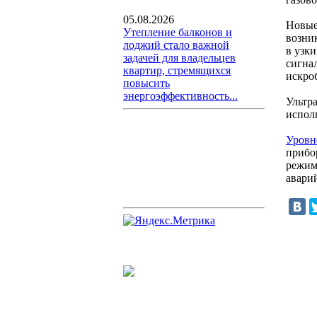
05.08.2026
Новые
Утепление балконов и
возни
лоджий стало важной
в узки
задачей для владельцев
сигна
квартир, стремящихся
искро
повысить
энергоэффективность...
Ультр
испол
Уровн
прибо
режим
авари