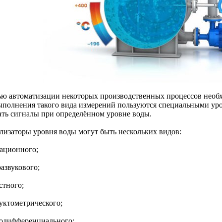
ью автоматизации некоторых производственных процессов необх
ыполнения такого вида измерений пользуются специальными ур
ать сигналы при определённом уровне воды.
лизаторы уровня воды могут быть нескольких видов:
рационного;
развукового;
стного;
дуктометрического;
модифференциального;