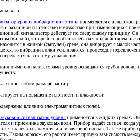
авкового.
лизатор уровня вибрационного типа
применяется с целью контр
тв с различной плотностью и вязкостью при изменяющихся показ
ционный сигнализатор действует по следующему принципу. Он 
том (вилкой), который способен колебаться под действием пьезо
находится в жидкой (сыпучей) среде, она вибрирует с малой час
ается, то вибрации вилки усиливаются, происходит переключен
 передаётся на систему управления.
ционными сигнализаторами уровня оснащаются трубопроводы и
уществ:
отают при любом размере частиц;
реагируют на повышение плотности и влажности;
подвержены влиянию электромагнитных полей.
азвуковой сигнализатор уровня
применяется в жидких средах. Он 
ателя и приёмника звуковых волн. Прибор издаёт сигнал, когда
может включаться лампочка или звуковой сигнал. Так же прибор
сти. Таким образом, его работа имеет прямую зависимость межд
й среде.