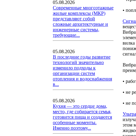
05.08.2026
Современные многоэтажные
• попл
жилые комплексы (МКР)
представляют собой
Сигна
сложные архитектурные и
вещес
инженерные системы,
Вибра
требующие...
элемен
вилка 
пониж
05.08.2026
сигнал
В последние годы развитие
технологий значительно
Вибра
изменило подходы к
преим
организации систем
отопления и водоснабжения
• раб
в...
• не 
05.08.2026
• не 
Кухня — это сердце дома,
место, где собирается семья,
Ультр
готовится пища и создаются
излуч
особенные моменты.
этом 
Именно поэтому...
жидко
газово