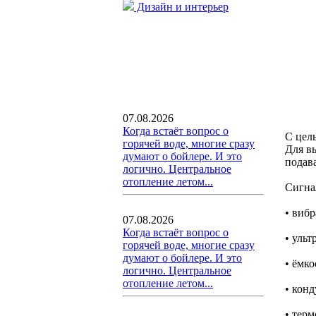
Дизайн и интерьер
07.08.2026
Когда встаёт вопрос о
С цел
горячей воде, многие сразу
Для в
думают о бойлере. И это
подав
логично. Центральное
отопление летом...
Сигна
• виб
07.08.2026
Когда встаёт вопрос о
• ульт
горячей воде, многие сразу
думают о бойлере. И это
• ёмко
логично. Центральное
отопление летом...
• кон
• тер