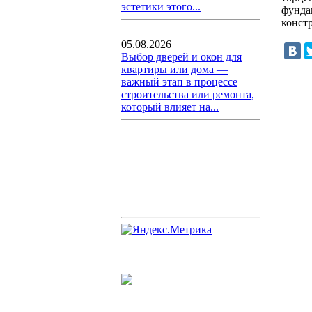
эстетики этого...
фунда
конст
05.08.2026
Выбор дверей и окон для
квартиры или дома —
важный этап в процессе
строительства или ремонта,
который влияет на...