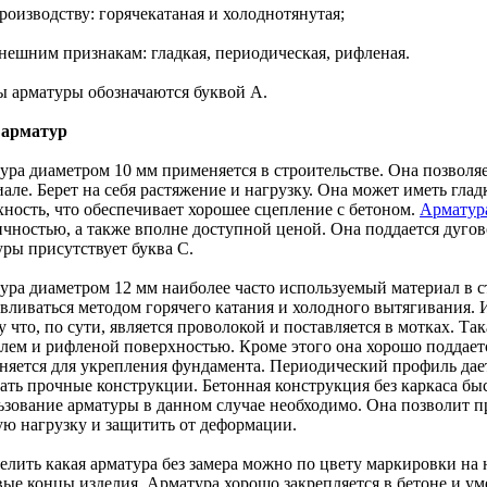
роизводству: горячекатаная и холоднотянутая;
внешним признакам: гладкая, периодическая, рифленая.
ы арматуры обозначаются буквой А.
 арматур
ура диаметром 10 мм применяется в строительстве. Она позволя
иале. Берет на себя растяжение и нагрузку. Она может иметь гл
хность, что обеспечивает хорошее сцепление с бетоном.
Арматур
ичностью, а также вполне доступной ценой. Она поддается дугов
уры присутствует буква С.
ура диаметром 12 мм наиболее часто используемый материал в с
вливаться методом горячего катания и холодного вытягивания. И
 что, по сути, является проволокой и поставляется в мотках. Та
лем и рифленой поверхностью. Кроме этого она хорошо поддает
няется для укрепления фундамента. Периодический профиль дает
вать прочные конструкции. Бетонная конструкция без каркаса бы
ьзование арматуры в данном случае необходимо. Она позволит п
ую нагрузку и защитить от деформации.
елить какая арматура без замера можно по цвету маркировки на 
вые концы изделия. Арматура хорошо закрепляется в бетоне и у