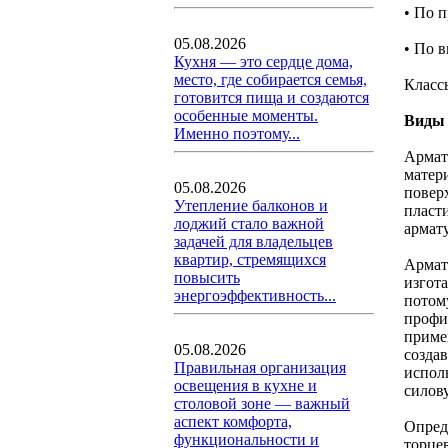
• По п
05.08.2026
• По 
Кухня — это сердце дома,
место, где собирается семья,
Класс
готовится пища и создаются
особенные моменты.
Виды
Именно поэтому...
Армат
матер
05.08.2026
повер
Утепление балконов и
пласт
лоджий стало важной
армат
задачей для владельцев
квартир, стремящихся
Армат
повысить
изгота
энергоэффективность...
потому
профи
приме
05.08.2026
созда
Правильная организация
испол
освещения в кухне и
силов
столовой зоне — важный
аспект комфорта,
Опред
функциональности и
торце