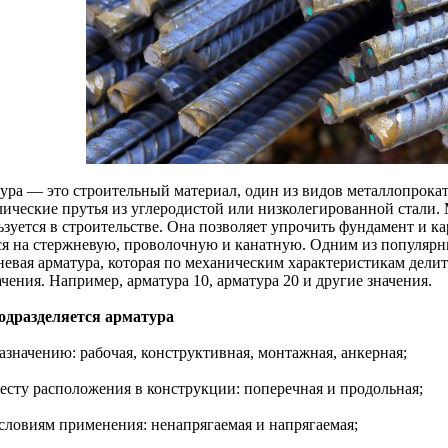
ура — это строительный материал, один из видов металлопрокат
лические прутья из углеродистой или низколегированной стали.
зуется в строительстве. Она позволяет упрочить фундамент и ка
ся на стержневую, проволочную и канатную. Одним из популярны
невая арматура, которая по механическим характеристикам делит
чения. Например, арматура 10, арматура 20 и другие значения.
одразделяется арматура
азначению: рабочая, конструктивная, монтажная, анкерная;
месту расположения в конструкции: поперечная и продольная;
условиям применения: ненапрягаемая и напрягаемая;