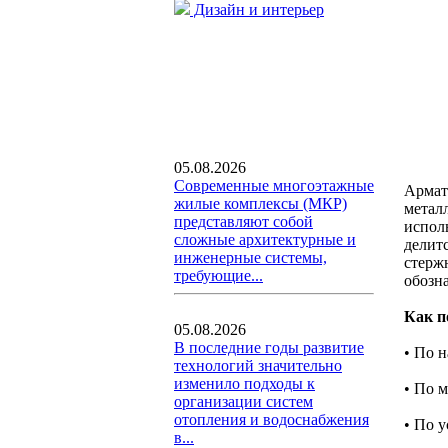
Дизайн и интерьер
05.08.2026
Современные многоэтажные
Армат
жилые комплексы (МКР)
метал
представляют собой
исполь
сложные архитектурные и
делит
инженерные системы,
стерж
требующие...
обозна
Как п
05.08.2026
В последние годы развитие
• По н
технологий значительно
изменило подходы к
• По 
организации систем
отопления и водоснабжения
• По 
в...