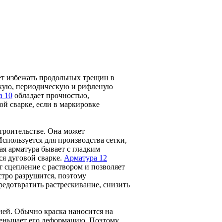
ет избежать продольных трещин в
адкую, периодическую и рифленую
а 10
обладает прочностью,
ой сварке, если в маркировке
троительстве. Она может
спользуется для производства сетки,
кая арматура бывает с гладким
ся дуговой сварке.
Арматура 12
 сцепление с раствором и позволяет
стро разрушится, поэтому
редотвратить растрескивание, снизить
ней. Обычно краска наносится на
меньшает его деформацию. Поэтому