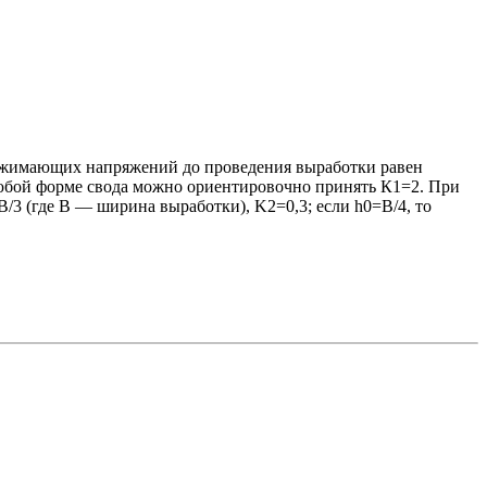
сжимающих напряжений до проведения выработки равен
юбой форме свода можно ориентировочно принять К1=2. При
/3 (где В — ширина выработки), K2=0,3; если h0=В/4, то