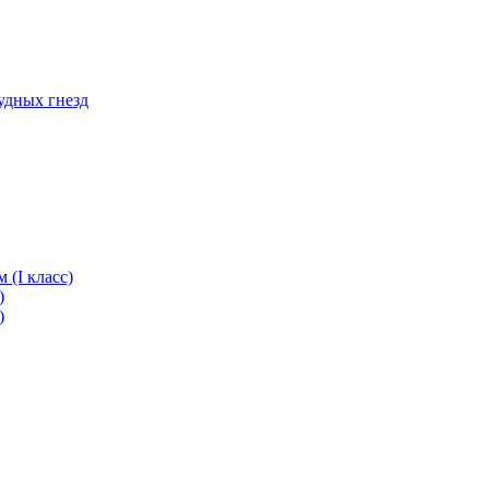
удных гнезд
(I класс)
)
)