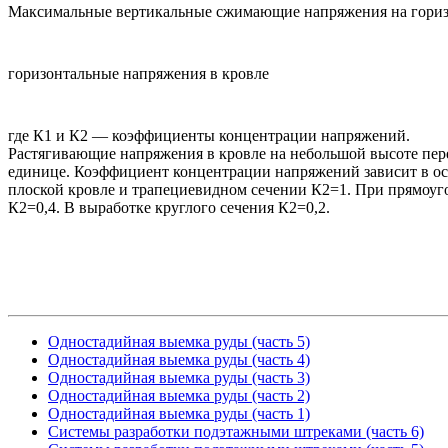
Максимальные вертикальные сжимающие напряжения на гориз
горизонтальные напряжения в кровле
где К1 и К2 — коэффициенты концентрации напряжений.
Растягивающие напряжения в кровле на небольшой высоте пе
единице. Коэффициент концентрации напряжений зависит в ос
плоской кровле и трапециевидном сечении К2=1. При прямоугол
К2=0,4. В выработке круглого сечения К2=0,2.
Одностадийная выемка руды (часть 5)
Одностадийная выемка руды (часть 4)
Одностадийная выемка руды (часть 3)
Одностадийная выемка руды (часть 2)
Одностадийная выемка руды (часть 1)
Системы разработки подэтажными штреками (часть 6)