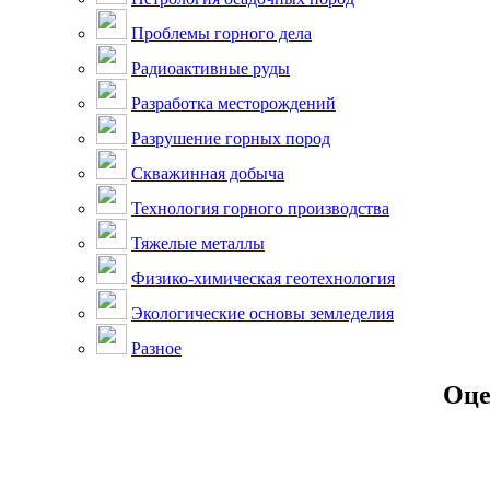
Проблемы горного дела
Радиоактивные руды
Разработка месторождений
Разрушение горных пород
Скважинная добыча
Технология горного производства
Тяжелые металлы
Физико-химическая геотехнология
Экологические основы земледелия
Разное
Оце