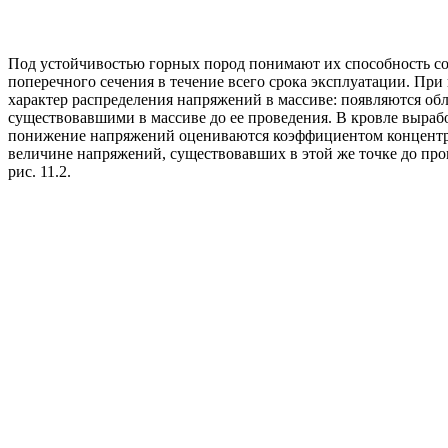
Под устойчивостью горных пород понимают их способность со
поперечного сечения в течение всего срока эксплуатации. Пр
характер распределения напряжений в массиве: появляются об
существовавшими в массиве до ее проведения. В кровле выра
понижение напряжений оцениваются коэффициентом концентр
величине напряжений, существовавших в этой же точке до пр
рис. 11.2.