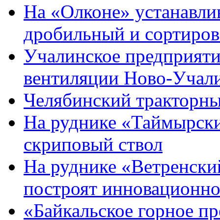
На «Олконе» устанавл
дробильный и сортиро
Учалинское предприяти
вентиляции Ново-Учали
Челябинский тракторный
На руднике «Таймырск
скриповый ствол
На руднике «Ветренски
построят инновационн
«Байкальское горное п