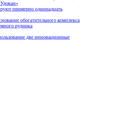
«Удокан»
ируют примерно одиннадцать
снование обогатительного комплекса
емного рудника
спользование две инновационные