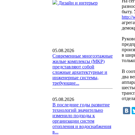
На се
Дизайн и интерьер
разноо
быту. 
http:/
агрег
демок
Руков
предп
произ
05.08.2026
в шир
Современные многоэтажные
тольк
жилые комплексы (МКР)
представляют собой
В соо
сложные архитектурные и
два в
инженерные системы,
аппар
требующие...
шесть
транс
отдел
05.08.2026
В последние годы развитие
технологий значительно
изменило подходы к
организации систем
отопления и водоснабжения
в...