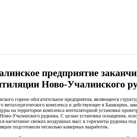
алинское предприятие заканч
нтиляции Ново-Учалинского р
нского горное обогатительное предприятия, являющееся структ
го металлургического комплекса и действующее в Башкирии, за
дуры на территории комплекса вентиляторной установки провет
 Ново-Учалинского рудника. С целью установки оснащения, осн
тся нагнетание свежих воздушных масс в горизонты рудника под 
ляции подготовили несколько камерных выработок.