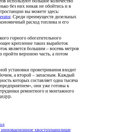
ов используют большое количество
нько без них никак не обойтись и в
ктростанции вы можете здесь:
erator
. Среди преимуществ дизельных
экономичный расход топлива и его
кого горного обогатительного
ующее крепление таких выработок
оток является большим – восемь метров
ло пройти верхнюю часть, а потом
рной установки проветривания входит
абочим, а второй – запасным. Каждый
ность которых составляет одна тысяча
предприятием», они уже готовы к
отрудники ремонтного и монтажного
цедур.
ол
т инновационное хвостохранилище