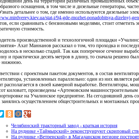
годняшний день на территории различных промышленных объект
бразного оснащения, в том числе и дизельные генераторы, часте
Узнать детальнее о том, где именно используются дизельные эле
/www.mirdverey.kiev.ua/stat-i/94-gde-mozhet-ponadobitsya-dizelnyj-gen
атов, если сравнивать с бензиновыми моделями, стоит отметить 
ратичную стоимость.
одитель производственной и технологичной площадки «Учалинс
риятия» Ахат Маннанов рассказал о том, что проходка и послед
водилось в несколько стадий. Так как поперечное сечение выраб
ину и практически десять метров в длину, то сначала решено бы
о нижнюю.
тветствии с проектным пакетом документов, в состав вентилято
ентилятора, установленных параллельно: один из них является р
ат располагается в своей камерной выработке. Вентиляторы, мощ
сот киловатт, произведены «Артемовским машиностроительным 
портировке на Учалинское предприятие. На сегодняшний день с
а занялись осуществлением общестроительных и монтажных про
Челябинский тракторный завод - краткая история
На руднике «Таймырский» реконструируют скриповый ств
На руднике «Ветренский» в Магаданском регионе построя