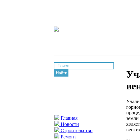
Уч
Найти
ве
Учали
горно
проце
Главная
земли
являе
Новости
венти
Строительство
Ремонт