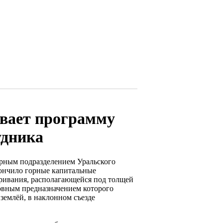
ивает программу
удника
урным подразделением Уральского
кончило горные капитальные
ривания, располагающейся под толщей
овным предназначением которого
землёй, в наклонном съезде