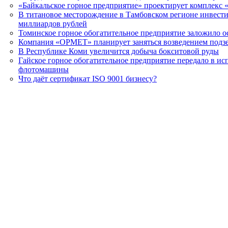
«Байкальское горное предприятие» проектирует комплекс 
В титановое месторождение в Тамбовском регионе инвест
миллиардов рублей
Томинское горное обогатительное предприятие заложило о
Компания «ОРМЕТ» планирует заняться возведением подз
В Республике Коми увеличится добыча бокситовой руды
Гайское горное обогатительное предприятие передало в и
флотомашины
Что даёт сертификат ISO 9001 бизнесу?