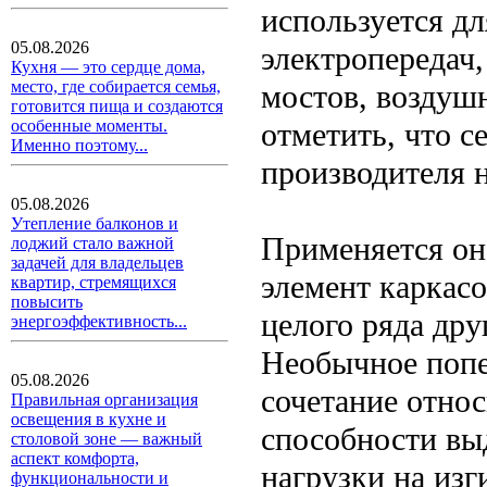
используется д
05.08.2026
электропередач
Кухня — это сердце дома,
место, где собирается семья,
мостов, воздуш
готовится пища и создаются
отметить, что с
особенные моменты.
Именно поэтому...
производителя н
05.08.2026
Утепление балконов и
Применяется он 
лоджий стало важной
задачей для владельцев
элемент каркасо
квартир, стремящихся
повысить
целого ряда др
энергоэффективность...
Необычное попе
05.08.2026
сочетание отно
Правильная организация
освещения в кухне и
способности вы
столовой зоне — важный
аспект комфорта,
нагрузки на изг
функциональности и