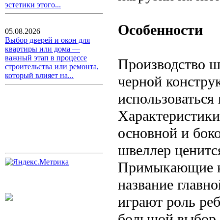
эстетики этого...
Особенности
05.08.2026
Выбор дверей и окон для
квартиры или дома —
важный этап в процессе
Производство ш
строительства или ремонта,
который влияет на...
черной конструк
использоваться
Характеристики 
основной и бок
швеллер ценится
Примыкающие к 
название главн
играют роль реб
большой выбор 