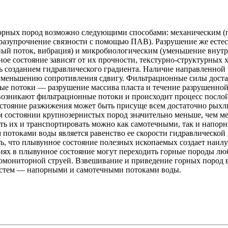
горных пород возможно следующими способами: механическим (п
азупрочнение связности с помощью ПАВ). Разрушение же естес
ый поток, вибрация) и микробиологическим (уменьшение внутре
е состояние зависят от их прочности, текстурно-структурных ха
ь созданием гидравлического градиента. Наличие направленной
уменьшению сопротивления сдвигу. Фильтрационные силы доста
ые потоки — разрушение массива пласта и течение разрушенной
 возникают фильтрационные потоки и происходит процесс посло
Состояние разжижения может быть присуще всем достаточно рых
 состоянии крупнозернистых пород значительно меньше, чем м
ить их и транспортировать можно как самотечными, так и напо
отоками воды является равенство ее скорости гидравлической 
, что плывунное состояние полезных ископаемых создает наилу
иях в плывунное состояние могут переходить горные породы лю
ромониторной струей. Взвешивание и приведение горных пород
истем — напорными и самотечными потоками воды.