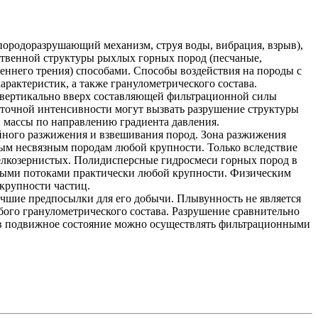
ородоразрушающий механизм, струя воды, вибрация, взрыв),
твенной структуры рыхлых горных пород (песчаные,
ннего трения) способами. Способы воздействия на породы с
рактеристик, а также гранулометрического состава.
 вертикально вверх составляющей фильтрационной силы
точной интенсивности могут вызвать разрушение структуры
 массы по направлению градиента давления.
йного разжижения и взвешивания пород. Зона разжижения
лым несвязным породам любой крупности. Только вследствие
елкозернистых. Полидисперсные гидросмеси горных пород в
рными потоками практически любой крупности. Физическим
крупности частиц.
чшие предпосылки для его добычи. Плывунность не является
бого гранулометрического состава. Разрушение сравнительно
 в подвижное состояние можно осуществлять фильтрационными