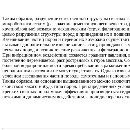
Таким образом, разрушение естественной структуры связных 
микробиологическим (разложение цементирующего вещества, р
крупноблочные) возможно механическим (струя, фильтрационн
целью разрушения структуры пород и приведения их в подвижно
Взвешивание частиц пород и перенос их возможно осуществит
вызывает дополнительное взвешивание частиц, приводящее к 
песчаных пород и возникновение разжижения, а фильтрационн
При вибрационном воздействии создается градиент давления,
постепенно перемещается, распространяясь в глубь массива. 
большой водопроницаемости время пребывания в разжиженном
неподвижном состоянии не могут существовать. Однако взвес
условием взвешивания частиц породы самотечным и напорным п
Таким образом, на основании вышесказанного можно заключить
свойством какого-нибудь типа пород. При определенных услов
крепких связных пород может эффективно производиться гид
потоками и динамическим воздействием, а полидисперсных с