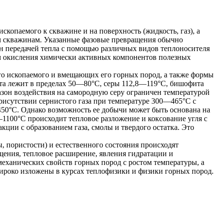
скопаемого к скважине и на поверхность (жидкость, газ), а
ым скважинам. Указанные фазовые превращения обычно
н передачей тепла с помощью различных видов теплоносителя
тем окисления химически активных компонентов полезных
ого ископаемого и вмещающих его горных пород, а также формы
рита лежит в пределах 50—80°С, серы 112,8—119°С, бишофита
азон воздействия на самородную серу ограничен температурой
присутствии сернистого газа при температуре 300—465°С с
450°С. Однако возможность ее добычи может быть основана на
1100°С происходит тепловое разложение и коксование угля с
ции с образованием газа, смолы и твердого остатка. Это
ы, пористости) и естественного состояния происходят
щения, тепловое расширение, явления гидратации и
механических свойств горных пород с ростом температуры, а
ироко изложены в курсах теплофизики и физики горных пород.