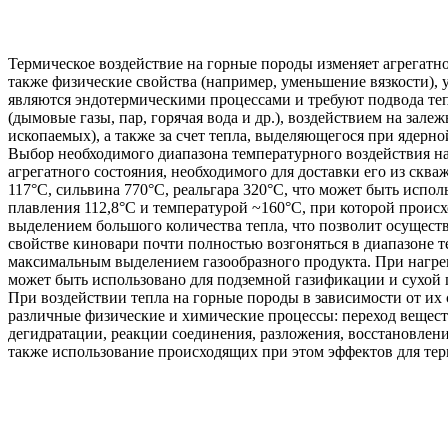
Термическое воздействие на горные породы изменяет агрегатное
также физические свойства (например, уменьшение вязкости)
являются эндотермическими процессами и требуют подвода теп
(дымовые газы, пар, горячая вода и др.), воздействием на з
ископаемых), а также за счет тепла, выделяющегося при ядерно
Выбор необходимого диапазона температурного воздействия на
агрегатного состояния, необходимого для доставки его из ск
117°С, сильвина 770°С, реальгара 320°С, что может быть исп
плавления 112,8°С и температурой ~160°С, при которой происх
выделением большого количества тепла, что позволит осущест
свойстве киновари почти полностью возгоняться в диапазоне 
максимальным выделением газообразного продукта. При нагрева
может быть использовано для подземной газификации и сухой 
При воздействии тепла на горные породы в зависимости от их 
различные физические и химические процессы: переход вещест
дегидратации, реакции соединения, разложения, восстановлени
также использование происходящих при этом эффектов для тер