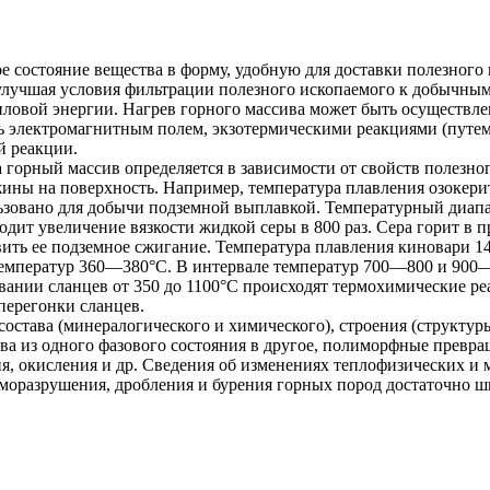
 состояние вещества в форму, удобную для доставки полезного и
, улучшая условия фильтрации полезного ископаемого к добычн
ловой энергии. Нагрев горного массива может быть осуществле
алежь электромагнитным полем, экзотермическими реакциями (пу
й реакции.
 горный массив определяется в зависимости от свойств полезн
важины на поверхность. Например, температура плавления озоке
ользовано для добычи подземной выплавкой. Температурный диап
одит увеличение вязкости жидкой серы в 800 раз. Сера горит в 
вить ее подземное сжигание. Температура плавления киновари 1
температур 360—380°С. В интервале температур 700—800 и 900—
нии сланцев от 350 до 1100°С происходят термохимические реак
перегонки сланцев.
состава (минералогического и химического), строения (структур
ва из одного фазового состояния в другое, полиморфные превра
я, окисления и др. Сведения об изменениях теплофизических и 
моразрушения, дробления и бурения горных пород достаточно ш