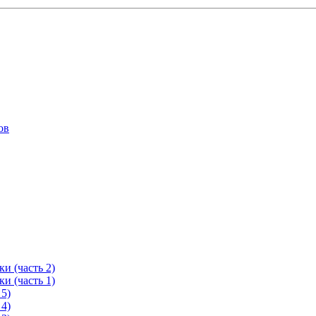
ов
и (часть 2)
и (часть 1)
 5)
 4)