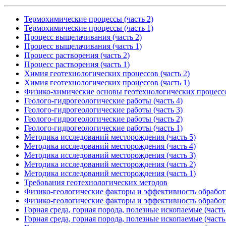
Термохимические процессы (часть 2)
Термохимические процессы (часть 1)
Процесс выщелачивания (часть 2)
Процесс выщелачивания (часть 1)
Процесс растворения (часть 2)
Процесс растворения (часть 1)
Химия геотехнологических процессов (часть 2)
Химия геотехнологических процессов (часть 1)
Физико-химические основы геотехнологических процесс
Геолого-гидрогеологические работы (часть 4)
Геолого-гидрогеологические работы (часть 3)
Геолого-гидрогеологические работы (часть 2)
Геолого-гидрогеологические работы (часть 1)
Методика исследований месторождения (часть 5)
Методика исследований месторождения (часть 4)
Методика исследований месторождения (часть 3)
Методика исследований месторождения (часть 2)
Методика исследований месторождения (часть 1)
Требования геотехнологических методов
Физико-геологические факторы и эффективность обработк
Физико-геологические факторы и эффективность обработк
Горная среда, горная порода, полезные ископаемые (часть
Горная среда, горная порода, полезные ископаемые (часть