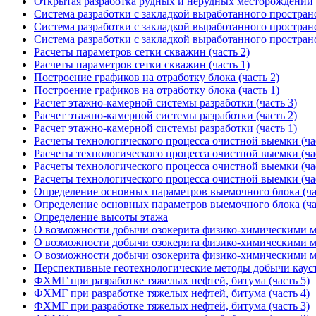
Открытая разработка рудных и нерудных месторождений
Система разработки с закладкой выработанного пространс
Система разработки с закладкой выработанного пространс
Система разработки с закладкой выработанного пространс
Расчеты параметров сетки скважин (часть 2)
Расчеты параметров сетки скважин (часть 1)
Построение графиков на отработку блока (часть 2)
Построение графиков на отработку блока (часть 1)
Расчет этажно-камерной системы разработки (часть 3)
Расчет этажно-камерной системы разработки (часть 2)
Расчет этажно-камерной системы разработки (часть 1)
Расчеты технологического процесса очистной выемки (час
Расчеты технологического процесса очистной выемки (час
Расчеты технологического процесса очистной выемки (час
Расчеты технологического процесса очистной выемки (час
Определение основных параметров выемочного блока (ча
Определение основных параметров выемочного блока (ча
Определение высоты этажа
О возможности добычи озокерита физико-химическими ме
О возможности добычи озокерита физико-химическими ме
О возможности добычи озокерита физико-химическими ме
Перспективные геотехнологические методы добычи каус
ФХМГ при разработке тяжелых нефтей, битума (часть 5)
ФХМГ при разработке тяжелых нефтей, битума (часть 4)
ФХМГ при разработке тяжелых нефтей, битума (часть 3)