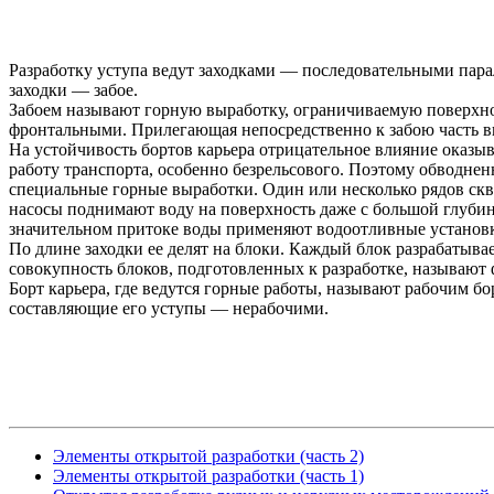
Разработку уступа ведут заходками — последовательными пар
заходки — забое.
Забоем называют горную выработку, ограничиваемую поверхно
фронтальными. Прилегающая непосредственно к забою часть в
На устойчивость бортов карьера отрицательное влияние оказыв
работу транспорта, особенно безрельсового. Поэтому обводне
специальные горные выработки. Один или несколько рядов ск
насосы поднимают воду на поверхность даже с большой глубин
значительном притоке воды применяют водоотливные установ
По длине заходки ее делят на блоки. Каждый блок разрабатыва
совокупность блоков, подготовленных к разработке, называют 
Борт карьера, где ведутся горные работы, называют рабочим бо
составляющие его уступы — нерабочими.
Элементы открытой разработки (часть 2)
Элементы открытой разработки (часть 1)