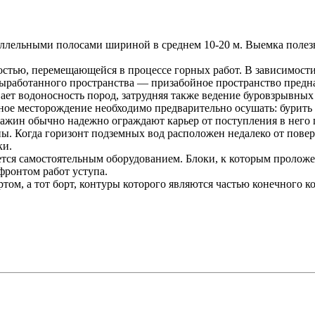
аллельными полосами шириной в среднем 10-20 м. Выемка полез
стью, перемещающейся в процессе горных работ. В зависимост
ыработанного пространства — призабойное пространство предн
ает водоносность пород, затрудняя также ведение буровзрывных
нное месторождение необходимо предварительно осушать: бурить
важин обычно надежно ограждают карьер от поступления в него
ы. Когда горизонт подземных вод расположен недалеко от пове
ки.
ется самостоятельным оборудованием. Блоки, к которым проложен
фронтом работ уступа.
ртом, а тот борт, контуры которого являются частью конечного 