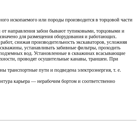
ного ископаемого или породы производится в торцовой части
и от направления забои бывают тупиковыми, торцовыми и
азначено для размещения оборудования и работающих.
 работ, снижая производительность экскаваторов, усложняя
 скважины, устанавливать забивные фильтры, проходить
 подземных вод. Установленные в скважинах всасывающие
рхности, проводят осушительные канавы, траншеи. При
ы транспортные пути и подведена электроэнергия, т. е.
контура карьера — нерабочим бортом и соответственно