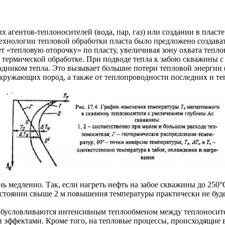
ых агентов-теплоносителей (вода, пар, газ) или создании в плас
технологии тепловой обработки пласта было предложено создав
ает «тепловую оторочку» по пласту, увеличивая зону охвата тепло
термической обработке. При подводе тепла к забою скважины с 
дником тепла. Это вызывает большие потери тепловой энергии (о
окружающих пород, а также от теплопроводности последних и те
 медленно. Так, если нагреть нефть на забое скважины до 250°С 
 расстоянии свыше 2 м повышения температуры практически не б
 обусловливаются интенсивным теплообменом между теплоносите
ффектами. Кроме того, на тепловые процессы, происходящие в 