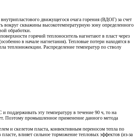
те внутрипластового движущегося очага горения (ВДОГ) за счет
ать вокруг скважины высокотемпературную зону определенного
вой обработки.
поверхности горячий теплоноситель нагнетают в пласт через
собенно в начале нагнетания). Тепловые потери находятся в
пла теплоинжекции. Распределение температур по стволу
и поддерживать эту температуру в течение 90 ч, то на
удет. Поэтому промышленное применение данного метода
лем и скелетом пласта, конвективным переносом тепла по
пласте, влияет сильное торможение тепловых эффектов (из-за