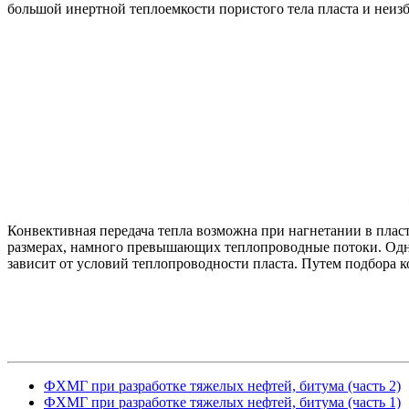
большой инертной теплоемкости пористого тела пласта и неизб
Конвективная передача тепла возможна при нагнетании в плас
размерах, намного превышающих теплопроводные потоки. Одна
зависит от условий теплопроводности пласта. Путем подбора к
ФХМГ при разработке тяжелых нефтей, битума (часть 2)
ФХМГ при разработке тяжелых нефтей, битума (часть 1)