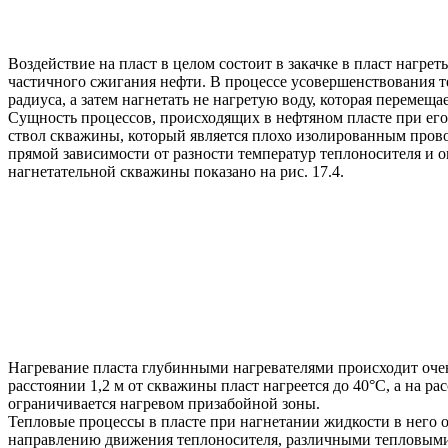
Воздействие на пласт в целом состоит в закачке в пласт нагрет
частичного сжигания нефти. В процессе усовершенствования 
радиуса, а затем нагнетать не нагретую воду, которая перемещ
Сущность процессов, происходящих в нефтяном пласте при его 
ствол скважины, который является плохо изолированным прово
прямой зависимости от разности температур теплоносителя и 
нагнетательной скважины показано на рис. 17.4.
Нагревание пласта глубинными нагревателями происходит очень
расстоянии 1,2 м от скважины пласт нагреется до 40°С, а на
ограничивается нагревом призабойной зоны.
Тепловые процессы в пласте при нагнетании жидкости в него
направлению движения теплоносителя, различными тепловыми э