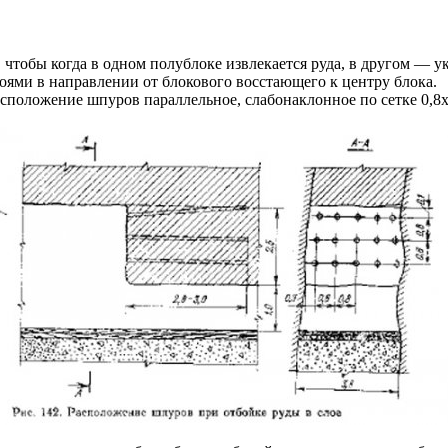
, чтобы когда в одном полублоке извлекается руда, в другом — у
ями в направлении от блокового восстающего к центру блока.
асположение шпуров параллельное, слабонаклонное по сетке 0,8x