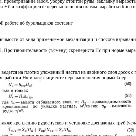
проветривание забоя, уборку отбитой руды, закладку выработа
ки Нб и коэффициенте перевыполнения нормы выработки kпер о
й работе nб бурильщиков составит
исимости от вида применяемой механизации и способа взрывани
3. Производительность (т/смену) скрепериста Пс при норме вы
 ведется на плотно уложенный настил из двойного слоя досок с
 выработки Нк и коэффициенте перевыполнения нормы kпер
а также креплению рудоспусков и установке дренажных труб (чел