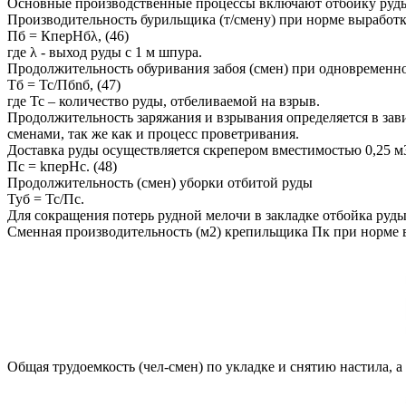
Основные производственные процессы включают отбойку руды, 
Производительность бурильщика (т/смену) при норме выработ
Пб = КперНбλ, (46)
где λ - выход руды с 1 м шпура.
Продолжительность обуривания забоя (смен) при одновременно
Тб = Тс/Пбnб, (47)
где Тс – количество руды, отбеливаемой на взрыв.
Продолжительность заряжания и взрывания определяется в зав
сменами, так же как и процесс проветривания.
Доставка руды осуществляется скрепером вместимостью 0,25 м
Пс = kперНс. (48)
Продолжительность (смен) уборки отбитой руды
Туб = Тс/Пс.
Для сокращения потерь рудной мелочи в закладке отбойка руды
Сменная производительность (м2) крепильщика Пк при норме
Общая трудоемкость (чел-смен) по укладке и снятию настила, 