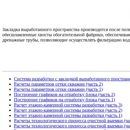
Закладка выработанного пространства производится после полн
обесшламленные хвосты обогатительной фабрики, обеспечиваю
дренажные трубы, позволяющие осуществлять фильтрацию воды
Система разработки с закладкой выработанного пространс
Расчеты параметров сетки скважин (часть 2)
Расчеты параметров сетки скважин (часть 1)
Построение графиков на отработку блока (часть 2)
Построение графиков на отработку блока (часть 1)
Расчет этажно-камерной системы разработки (часть 3)
Расчет этажно-камерной системы разработки (часть 2)
Расчет этажно-камерной системы разработки (часть 1)
Расчеты технологического процесса очистной выемки (час
Расчеты технологического процесса очистной выемки (час