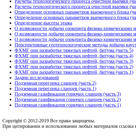
Расчеты технологического процесса очистной выемки (час
Расчеты технологического процесса очистной выемки (час
Определение основных параметров выемочного блока (ча
Определение основных параметров выемочного блока (ча
Определение высоты этажа
О возможности добычи озокерита физико-химическими ме
О возможности добычи озокерита физико-химическими ме
О возможности добычи озокерита физико-химическими ме
Перспективные геотехнологические методы добычи каус
ФХМГ при разработке тяжелых нефтей, битума (часть 5)
ФХМГ при разработке тяжелых нефтей, битума (часть 4)
ФХМГ при разработке тяжелых нефтей, битума (часть 3)
ФХМГ при разработке тяжелых нефтей, битума (часть 2)
ФХМГ при разработке тяжелых нефтей, битума (часть 1)
Задачи исследований
Подземная перегонка сланцев (часть 2)
Подземная перегонка сланцев (часть 1)
Подземная газификация горючих сланцев (часть 3)
Подземная газификация горючих сланцев (часть 2)
Подземная газификация горючих сланцев (часть 1)
Copyright © 2012-2019 Все права защищены.
При цитировании и использовании любых материалов ссылка на