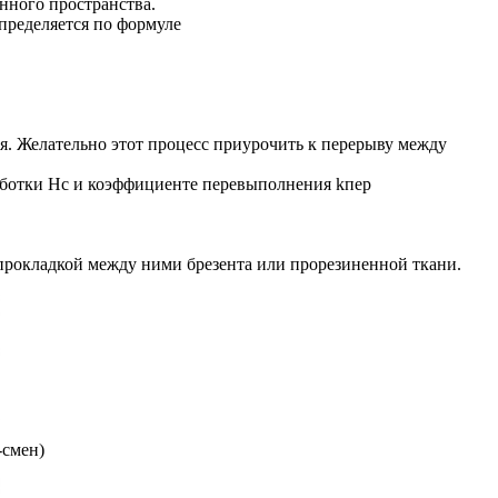
нного пространства.
пределяется по формуле
я. Желательно этот процесс приурочить к перерыву между
работки Нс и коэффициенте перевыполнения kпер
 прокладкой между ними брезента или прорезиненной ткани.
-смен)