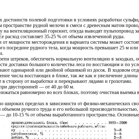
 достоинств полевой подготовки в условиях разработки сульфи
 пространстве рудной мелочи в смеси с древесным матом прово
у на вентиляционный горизонт, откуда выводят пульпопровод 
Ее расход составляет 35-25 % от объема извлеченной руды.
 от мощности месторождения и варианта системы может состоять
го посредине рудного тела, когда мощность превышает 25 м или 
и.
репи штреков, обеспечить нормальную вентиляцию в заходках, о
ости доставки большого количества леса по восстающим и по ус
вают одинарной или двойной обшивкой из досок. В ходовом от
ение числа восстающих в блоке, так же как и увеличение длины
 в сторону от выработки и перекрывают лядами и грохотами.
при двусторонней — от 40 до 60 м.
ижаться равномерно во всех блоках, поэтому очистная выемка в 
о широких пределах в зависимости от физико-механических сво
м объемом ручного труда и его небольшой производительностью
— до 10-15 % от объема выработанного пространства. Основные