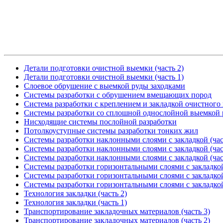
Детали подготовки очистной выемки (часть 2)
Детали подготовки очистной выемки (часть 1)
Cлоевое обрушение с выемкой руды заходками
Системы разработки с обрушением вмещающих пород
Система разработки с креплением и закладкой очистного
Системы разработки со сплошной однослойной выемкой
Нисходящие системы послойной разработки
Потолкоуступные системы разработки тонких жил
Системы разработки наклонными слоями с закладкой (час
Системы разработки наклонными слоями с закладкой (час
Системы разработки наклонными слоями с закладкой (час
Системы разработки горизонтальными слоями с закладкой
Системы разработки горизонтальными слоями с закладкой
Системы разработки горизонтальными слоями с закладкой
Технология закладки (часть 2)
Технология закладки (часть 1)
Транспортирование закладочных материалов (часть 3)
Транспортирование закладочных материалов (часть 2)