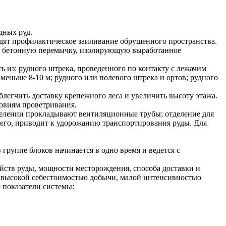
дных руд.
дят профилактическое заиливание обрушенного пространства.
за бетонную перемычку, изолирующую выработанное
 из: рудного штрека, проведенного по контакту с лежачим
меньше 8-10 м; рудного или полевого штрека и ортов; рудного
блегчить доставку крепежного леса и увеличить высоту этажа.
ловиям проветривания.
делении прокладывают вентиляционные трубы; отделение для
 его, приводит к удорожанию транспортирования руды. Для
группе блоков начинается в одно время и ведется с
йств руды, мощности месторождения, способа доставки и
, высокой себестоимостью добычи, малой интенсивностью
 показатели системы: