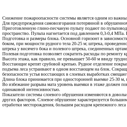
Снижение пожароопасности системы является одним из важных
Для предупреждения самовозгорания потерянной в обрушенном
Приготовленную глино-песчаную пульпу подают по пульповод
пространство. Пульпа нагнетается под давлением 0,3-0,4 МПа. 
Подготовка и размеры блока. Основной горизонт в зависимости
боком, при мощности рудного тела 20-25 м; штрека, проведенно
штрека у висячего бока и полевого штрека, соединенных ортам
Полевая подготовка позволяет сократить расходы по ремонту к
Высота этажа, как правило, не превышает 50-60 м ввиду трудн
Восстающие крепят срубовой крепью. Рудное отделение покры
подъема леса устраивают в одном восстающем на блок. Сокращ
безопасности устья восстающих в слоевых выработках смещают
Длина блока принимается при односторонней выемке 25-30 м, 
Во избежание разрыва мата уровень выемки в этаже должен пон
одинаковой интенсивностью.
Показатели системы слоевого обрушения изменяются в довольн
других факторов. Слоевое обрушение характеризуется больши
отработки месторождения, большим расходом крепежного леса 