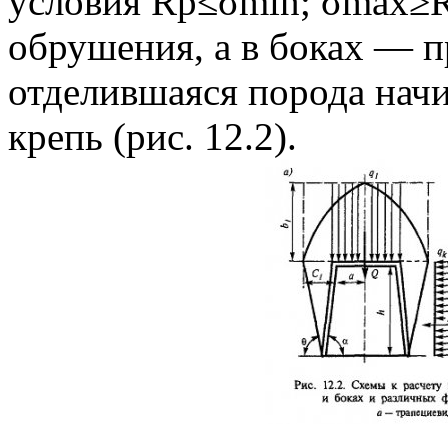
условия Rр≤σmin; σmax≥Rс
обрушения, а в боках — п
отделившаяся порода начи
крепь (рис. 12.2).