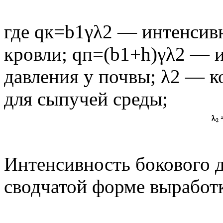
где qк=b1γλ2 — интенсивн
кровли; qп=(b1+h)γλ2 — 
давления у почвы; λ2 — 
для сыпучей среды;
Интенсивность бокового 
сводчатой форме выработк