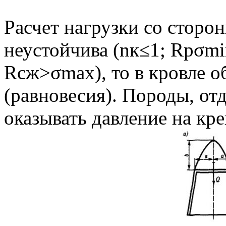
Расчет нагрузки со сторо
неустойчива (nк≤1; Rрσmi
Rсж>σmax), то в кровле о
(равновесия). Породы, от
оказывать давление на креп