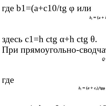
где b1=(а+с10/tg φ или
здесь c1=h сtg α+h сtg θ.
При прямоугольно-сводча
где