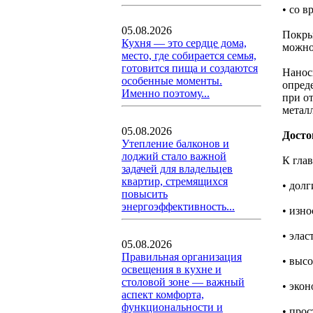
• со в
05.08.2026
Покры
Кухня — это сердце дома,
можно
место, где собирается семья,
готовится пища и создаются
Нанос
особенные моменты.
опреде
Именно поэтому...
при о
метал
05.08.2026
Досто
Утепление балконов и
лоджий стало важной
К гла
задачей для владельцев
квартир, стремящихся
• долг
повысить
энергоэффективность...
• изно
• элас
05.08.2026
Правильная организация
• выс
освещения в кухне и
столовой зоне — важный
• эко
аспект комфорта,
функциональности и
• прос