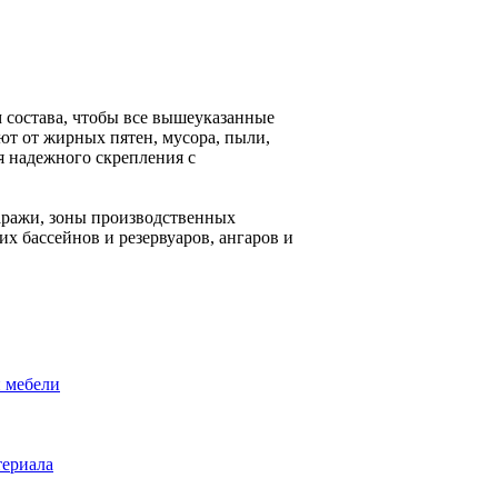
м состава, чтобы все вышеуказанные
ают от жирных пятен, мусора, пыли,
я надежного скрепления с
аражи, зоны производственных
 бассейнов и резервуаров, ангаров и
й мебели
териала