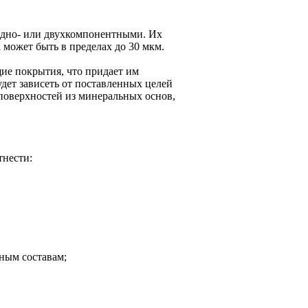
 одно- или двухкомпонентными. Их
 может быть в пределах до 30 мкм.
ие покрытия, что придает им
удет зависеть от поставленных целей
 поверхностей из минеральных основ,
тнести:
вным составам;