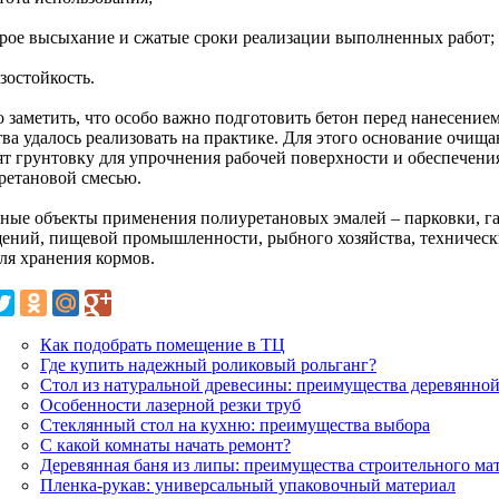
трое высыхание и сжатые сроки реализации выполненных работ;
зостойкость.
 заметить, что особо важно подготовить бетон перед нанесение
тва удалось реализовать на практике. Для этого основание очищ
ят грунтовку для упрочнения рабочей поверхности и обеспечени
ретановой смесью.
ные объекты применения полиуретановых эмалей – парковки, г
ений, пищевой промышленности, рыбного хозяйства, технических
ля хранения кормов.
Как подобрать помещение в ТЦ
Где купить надежный роликовый рольганг?
Стол из натуральной древесины: преимущества деревянно
Особенности лазерной резки труб
Стеклянный стол на кухню: преимущества выбора
С какой комнаты начать ремонт?
Деревянная баня из липы: преимущества строительного ма
Пленка-рукав: универсальный упаковочный материал