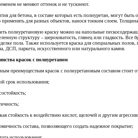
ременем не меняют оттенок и не тускнеют.
тия для бетона, в составе которых есть полиуретан, могут быть
 применять для разных объектов, нанося тонким слоем. Толщина
ить полиуретановую краску можно на напольные пескосодержащ
ленную структуру – шероховатость, глянец или гладкость. Все б
тделке пола. Также используется краска для специальных полов,
ла, ДСП, паркета, искусственного или натурального камня.
инства красок с полиуретаном
вным преимуществам красок с полиуретановым составом стоит о
ий срок использования;
состойкость;
тичность;
окая стойкость к воздействию кислот, щелочей и другим агресси
номичность состава, позволяющего создать надежное покрытие;
тота использования;