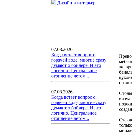
Дизайн и интерьер
07.08.2026
Когда встаёт вопрос о
Прево
горячей воде, многие сразу
мебель
думают о бойлере. И это
же вр
логично. Центральное
банал
отопление летом...
кухон
стили
07.08.2026
Столы
Когда встаёт вопрос о
визуал
горячей воде, многие сразу
ножки
думают о бойлере. И это
созда
логично. Центральное
отопление летом...
Стекл
только
множе