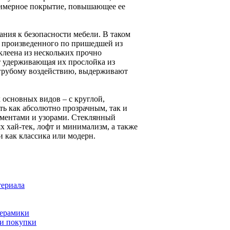
лимерное покрытие, повышающее ее
ния к безопасности мебели. В таком
, произведенного по пришедшей из
леена из нескольких прочно
т удерживающая их прослойка из
 грубому воздействию, выдерживают
 основных видов – с круглой,
ь как абсолютно прозрачным, так и
ментами и узорами. Стеклянный
 хай-тек, лофт и минимализм, а также
 как классика или модерн.
териала
керамики
ии покупки