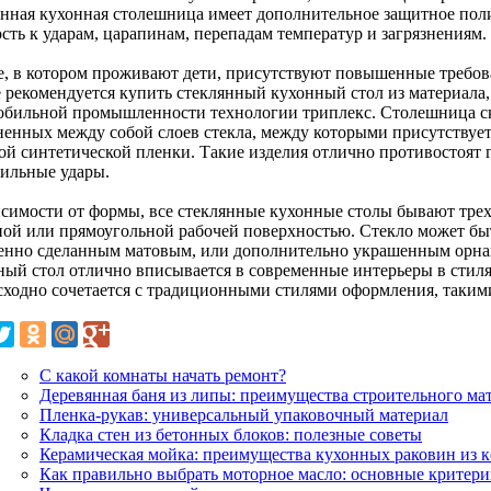
янная кухонная столешница имеет дополнительное защитное по
сть к ударам, царапинам, перепадам температур и загрязнениям.
е, в котором проживают дети, присутствуют повышенные требова
е рекомендуется купить стеклянный кухонный стол из материала
обильной промышленности технологии триплекс. Столешница ск
ненных между собой слоев стекла, между которыми присутствуе
ой синтетической пленки. Такие изделия отлично противостоят
сильные удары.
исимости от формы, все стеклянные кухонные столы бывают трех
ной или прямоугольной рабочей поверхностью. Стекло может быт
енно сделанным матовым, или дополнительно украшенным орна
ный стол отлично вписывается в современные интерьеры в стилях
сходно сочетается с традиционными стилями оформления, такими
С какой комнаты начать ремонт?
Деревянная баня из липы: преимущества строительного ма
Пленка-рукав: универсальный упаковочный материал
Кладка стен из бетонных блоков: полезные советы
Керамическая мойка: преимущества кухонных раковин из 
Как правильно выбрать моторное масло: основные критер