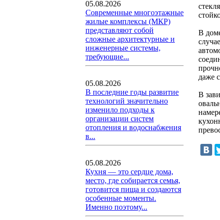
05.08.2026
стекл
Современные многоэтажные
стойко
жилые комплексы (МКР)
представляют собой
В дом
сложные архитектурные и
случа
инженерные системы,
автом
требующие...
соеди
прочн
даже 
05.08.2026
В последние годы развитие
В зав
технологий значительно
оваль
изменило подходы к
намер
организации систем
кухон
отопления и водоснабжения
прево
в...
05.08.2026
Кухня — это сердце дома,
место, где собирается семья,
готовится пища и создаются
особенные моменты.
Именно поэтому...