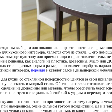
сходным выбором для поклонников практичности и современно
 для кухонного интерьера, является стол из стекла. С его помо
емя комфортную зону для приема пищи и приготовления еды, не 
ьные решения, как аналоги из пластика, древесины, МДФ или 
ных столов разных форм и размеров позволяет подобрать вариа
стикой интерьера,
перейдя
в каталог салона дизайнерской мебели
 для кухни со стеклянной поверхностью ценятся за свой привле
ьную легкость и модный стиль. Обычно из стекла изготавливаетс
 сделаны из древесины или металла. Чтобы обеспечить безопасно
ния используется специальный стойкий к ударам и перепадам те
о кухонного стола отлично противостоит частому нагреву и мех
 при намеренном, очень сильном грубом воздействии. Да и в так
ство мелких осколков с тупыми гранями, исключающими риск по