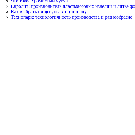
Что такое хромистый чугун
Евролит: производитель пластмассовых изделий и литье ф
Как выбрать пищевую автоцистерну
Технопарк: технологичность производства и разнообразие