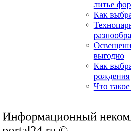
литье фо
Как выбр
Технопарк
разнообра
Освещение
выгодно
Как выбра
рождения
Что такое
Информационный некомме
portal24.ru ©