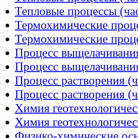
Тепловые процессы (час
Термохимические проце
Термохимические проце
Процесс выщелачивания
Процесс выщелачивания
Процесс растворения (ч
Процесс растворения (ч
Химия геотехнологическ
Химия геотехнологическ
Физико-химические осн