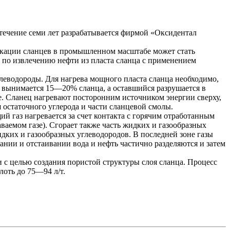
 течение семи лет разрабатывается фирмой «Оксидентал
фикации сланцев в промышленном масштабе может стать
ы по извлечению нефти из пласта сланца с применением
леводороды. Для нагрева мощного пласта сланца необходимо,
и вынимается 15—20% сланца, а оставшийся разрушается в
е. Сланец нагревают посторонним источником энергии сверху,
я остаточного углерода и части сланцевой смолы.
й газ нагревается за счет контакта с горячим отработанным
аваемом газе). Сгорает также часть жидких и газообразных
дких и газообразных углеводородов. В последней зоне газы
нии и отстаивании вода и нефть частично разделяются и затем
 с целью создания пористой структуры слоя сланца. Процесс
оть до 75—94 л/т.