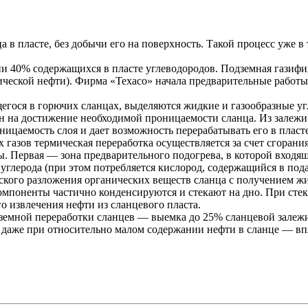
 в пласте, без добычи его на поверхность. Такой процесс уже в
ении 40% содержащихся в пласте углеводородов. Подземная гази
етической нефти). Фирма «Техасо» начала предварительные работ
гося в горючих сланцах, выделяются жидкие и газообразные уг
ен на достижение необходимой проницаемости сланца. Из залеж
ицаемость слоя и дает возможность перерабатывать его в пласт
 газов термическая переработка осуществляется за счет сгорани
 Первая — зона предварительного подогрева, в которой входящи
 углерода (при этом потребляется кислород, содержащийся в под
ского разложения органических веществ сланца с получением жи
мпоненты частично конденсируются и стекают на дно. При стека
о извлечения нефти из сланцевого пласта.
земной переработки сланцев — выемка до 25% сланцевой залежи
даже при относительно малом содержании нефти в сланце — впл