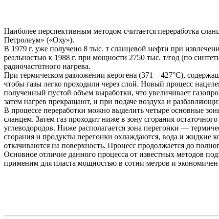
Наиболее перспективным методом считается переработка сланца
Петролеум» («Оху»).
В 1979 г. уже получено 8 тыс. т сланцевой нефти при извлеч
реальностью к 1988 г. при мощности 2750 тыс. т/год (по синт
радиочастотного нагрева.
При термическом разложении керогена (371—427°С), содержаще
чтобы газы легко проходили через слой. Новый процесс нацел
полученный пустой объем выработки, что увеличивает газопрон
затем нагрев прекращают, и при подаче воздуха и разбавляющих
В процессе переработки можно выделить четыре основные зоны.
сланцем. Затем газ проходит ниже в зону сгорания остаточного
углеводородов. Ниже располагается зона перегонки — термиче
сгорания и продукты перегонки охлаждаются, вода и жидкие ко
откачиваются на поверхность. Процесс продолжается до полног
Основное отличие данного процесса от известных методов под
применим для пласта мощностью в сотни метров и экономичен 