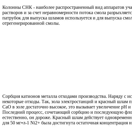
Колонны СНК - наиболее распространенный вид аппаратов уча
растворов и за счет неравномерности потока смола разрыхляе
патрубок для выпуска шламов используется и для выпуска смол
отрегенерированной смолы.
Сорбция катионов металла отходами производства. Наряду с ис
некоторые отходы. Так, зола электростанций и красный шлам 
СаО в золе достаточно высокое, это вызывает увеличение рН и
Последний процесс, сочетающий сорбцию и последующую флота
естественно, он дороже. Красный шлам действует одновременно
для 50 мг•л-1 Ni2+ была достигнута остаточная концентрация н