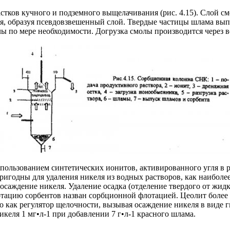
стков кучного и подземного выщелачивания (рис. 4.15). Слой 
тся, образуя псевдовзвешенный слой. Твердые частицы шлама вы
ы по мере необходимости. Догрузка смолы производится через в
пользованием синтетических ионитов, активированного угля в р
пригодны для удаления никеля из водных растворов, как наибол
 осаждение никеля. Удаление осадка (отделение твердого от жи
цию сорбентов назван сорбционной флотацией. Цеолит более эф
 как регулятор щелочности, вызывая осаждение никеля в виде г
икеля 1 мг•л-1 при добавлении 7 г•л-1 красного шлама.