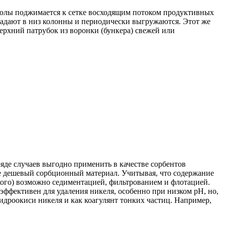
смолы поджимается к сетке восходящим потоком продуктивных
падают в низ колонны и периодически выгружаются. Этот же
ерхний патрубок из воронки (бункера) свежей или
яде случаев выгодно применить в качестве сорбентов
ее дешевый сорбционный материал. Учитывая, что содержание
дкого) возможно седиментацией, фильтрованием и флотацией.
фективен для удаления никеля, особенно при низком рН, но,
идроокиси никеля и как коагулянт тонких частиц. Например,