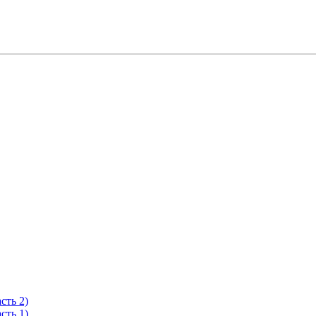
сть 2)
сть 1)