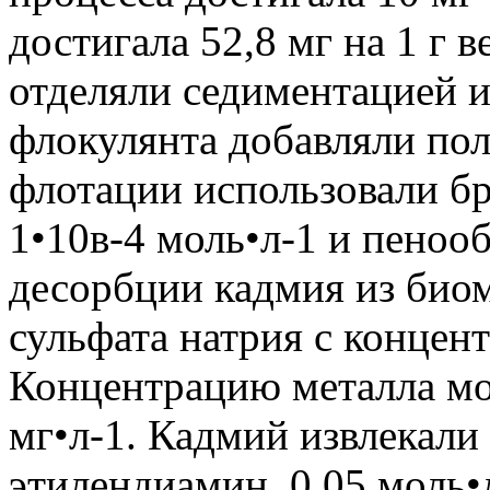
достигала 52,8 мг на 1 г 
отделяли седиментацией и
флокулянта добавляли пол
флотации использовали б
1•10в-4 моль•л-1 и пенооб
десорбции кадмия из биом
сульфата натрия с концен
Концентрацию металла мож
мг•л-1. Кадмий извлекали
этилендиамин, 0.05 моль•